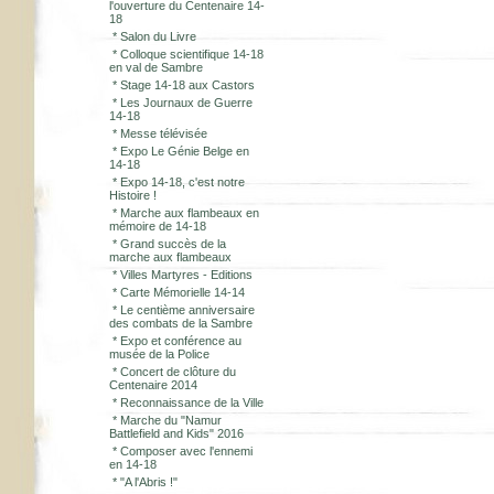
l'ouverture du Centenaire 14-
18
*
Salon du Livre
*
Colloque scientifique 14-18
en val de Sambre
*
Stage 14-18 aux Castors
*
Les Journaux de Guerre
14-18
*
Messe télévisée
*
Expo Le Génie Belge en
14-18
*
Expo 14-18, c'est notre
Histoire !
*
Marche aux flambeaux en
mémoire de 14-18
*
Grand succès de la
marche aux flambeaux
*
Villes Martyres - Editions
*
Carte Mémorielle 14-14
*
Le centième anniversaire
des combats de la Sambre
*
Expo et conférence au
musée de la Police
*
Concert de clôture du
Centenaire 2014
*
Reconnaissance de la Ville
*
Marche du "Namur
Battlefield and Kids" 2016
*
Composer avec l'ennemi
en 14-18
*
"A l'Abris !"