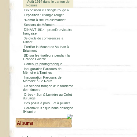
Août 1914 dans le canton de
Fosses
L’exposition « Triangle rouge »
Exposition "Triangle rouge"
"Namur à l'heure allemande"
Sentiers de Mémoire
DINANT 1914 : première victoire
française
3è cycle de conférences à
Dinant
Fortifier la Meuse de Vauban à
Brialmont
BD sur les tirailleurs pendant la
Grande Guerre
Concours photographique
Inauguration Parcours de
Mémoire à Tamines
Inauguration Parcours de
Mémoire à Le Roux
Un second tronçon d'un tourisme
de mémoire
Orbey - Son & Lumière au Collet
du Linge
Des poilus à poils... et à plumes
Coronavirus : que nous enseigne
l’Histoire
Albums