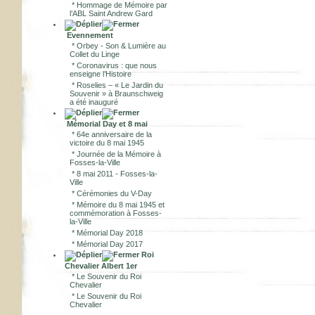
*
Hommage de Mémoire par
l’ABL Saint Andrew Gard
Evennement
*
Orbey - Son & Lumière au
Collet du Linge
*
Coronavirus : que nous
enseigne l’Histoire
*
Roselies – « Le Jardin du
Souvenir » à Braunschweig
a été inauguré
Mémorial Day et 8 mai
*
64e anniversaire de la
victoire du 8 mai 1945
*
Journée de la Mémoire à
Fosses-la-Ville
*
8 mai 2011 - Fosses-la-
Ville
*
Cérémonies du V-Day
*
Mémoire du 8 mai 1945 et
commémoration à Fosses-
la-Ville
*
Mémorial Day 2018
*
Mémorial Day 2017
Roi
Chevalier Albert 1er
*
Le Souvenir du Roi
Chevalier
*
Le Souvenir du Roi
Chevalier