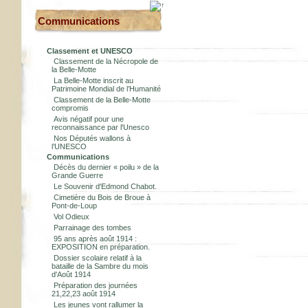
Communications
Classement et UNESCO
Classement de la Nécropole de
la Belle-Motte
La Belle-Motte inscrit au
Patrimoine Mondial de l’Humanité
Classement de la Belle-Motte
compromis
Avis négatif pour une
reconnaissance par l'Unesco
Nos Députés wallons à
l’UNESCO
Communications
Décès du dernier « poilu » de la
Grande Guerre
Le Souvenir d'Edmond Chabot.
Cimetière du Bois de Broue à
Pont-de-Loup
Vol Odieux
Parrainage des tombes
95 ans après août 1914 :
EXPOSITION en préparation.
Dossier scolaire relatif à la
bataille de la Sambre du mois
d'Août 1914
Préparation des journées
21,22,23 août 1914
Les jeunes vont rallumer la