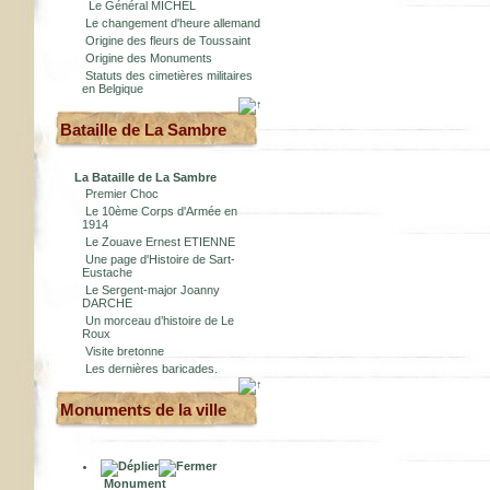
Le Général MICHEL
Le changement d'heure allemand
Origine des fleurs de Toussaint
Origine des Monuments
Statuts des cimetières militaires
en Belgique
Bataille de La Sambre
La Bataille de La Sambre
Premier Choc
Le 10ème Corps d'Armée en
1914
Le Zouave Ernest ETIENNE
Une page d'Histoire de Sart-
Eustache
Le Sergent-major Joanny
DARCHE
Un morceau d’histoire de Le
Roux
Visite bretonne
Les dernières baricades.
Monuments de la ville
Monument