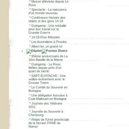
*
Messe télévisée depuis Le
Roux
*
Spectacle - La naissance
d'un monde nouveau
*
Conférence Histoire des
objets et des gens 14-18
*
Guingamp : Une médaille
pour leur travail sur la
Grande Guerre
*
14-18 Pour Mémoire
*
Les Australiens à Presles
*
Albert Ier, un grand roi
Divers
*
95ème anniversaire de La
1ère Bataille de la Marne
*
Guingamp - Le Roux,
fidèles depuis près d'un
quart de siècle
*
SART-EUSTACHE : Une
veillée-événement avec le
Groupe Totem
*
Le Comité du Souvenir en
Bretagne
*
Une délégation fossoise à
Coat-Mallouen en Bretagne
*
Journée des Vétérans
2012
*
Journée du Souvenir à
Cherbourg
*
Relais de l’Urne provinciale
de la Section FRME de
Namur