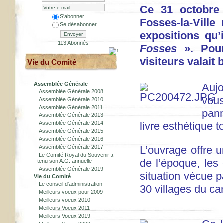
Ce 31 octobre 
S'abonner
Fosses-la-Ville
Se désabonner
expositions qu’
Envoyer
113 Abonnés
Fosses
». Pour
visiteurs valait b
Vie du Comité
Assemblée Générale
Auj
Assemblée Générale 2008
vous
Assemblée Générale 2010
Assemblée Générale 2011
pann
Assemblée Générale 2013
Assemblée Générale 2014
livre esthétique 
Assemblée Générale 2015
Assemblée Générale 2016
Assemblée Générale 2017
L’ouvrage offre u
Le Comité Royal du Souvenir a
de l’époque, les
tenu son A.G. annuelle
Assemblée Générale 2019
situation vécue p
Vie du Comité
Le conseil d'administration
30 villages du c
Meilleurs voeux pour 2009
Meilleurs voeux 2010
Meilleurs Voeux 2011
Meilleurs Voeux 2019