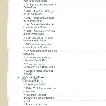
Journées historiques
*
Du Square des Zouaves à
Belle-Motte
*
2017 - A la Belle-Motte, on
ne les oublie pas...
*
2017 - 103è anniversaire
de la Belle-Motte
*
Le 104e anniversaire des
combats de la Sambre
*
2018 - À nous le souvenir,
à eux l’immortalité
*
Cent ans après, il reçoit
l'hommage du Maire
*
105è anniversaire des
combats de la Sambre
*
Un beau dimanche pour se
souvenir...
*
Un jeune soldat de la
Mémoire d’août 1914
*
Centenaire de la
Nécropole de la Belle-Motte
*
La Belle-Motte 2020 est
annulée
Centenaire 14-18
*
Centenaire 2014
*
1914-2014 Préparation du
centenaire
*
Invitation Concert
d'Ouverture du Centenaire
14-18
*
Franc succès pour