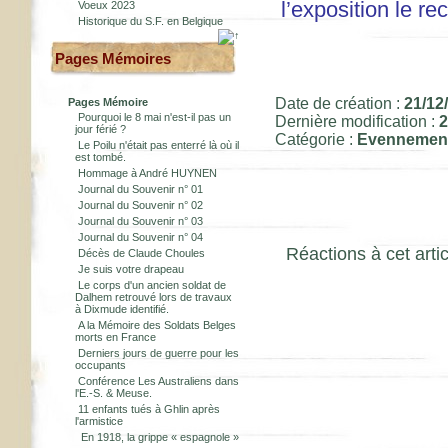
l’exposition le r
Voeux 2023
Historique du S.F. en Belgique
Pages Mémoires
Date de création :
21/12
Pages Mémoire
Pourquoi le 8 mai n'est-il pas un
Dernière modification :
2
jour férié ?
Catégorie :
Evennemen
Le Poilu n'était pas enterré là où il
est tombé.
Hommage à André HUYNEN
Journal du Souvenir n° 01
Journal du Souvenir n° 02
Journal du Souvenir n° 03
Journal du Souvenir n° 04
Réactions à cet artic
Décès de Claude Choules
Je suis votre drapeau
Le corps d'un ancien soldat de
Dalhem retrouvé lors de travaux
à Dixmude identifié.
A la Mémoire des Soldats Belges
morts en France
Derniers jours de guerre pour les
occupants
Conférence Les Australiens dans
l'E.-S. & Meuse.
11 enfants tués à Ghlin après
l'armistice
En 1918, la grippe « espagnole »