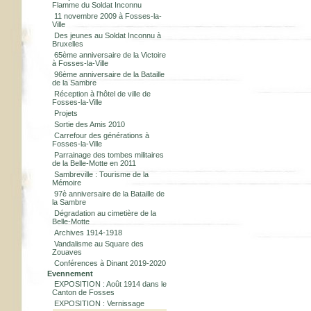
Flamme du Soldat Inconnu
11 novembre 2009 à Fosses-la-
Ville
Des jeunes au Soldat Inconnu à
Bruxelles
65ème anniversaire de la Victoire
à Fosses-la-Ville
96ème anniversaire de la Bataille
de la Sambre
Réception à l’hôtel de ville de
Fosses-la-Ville
Projets
Sortie des Amis 2010
Carrefour des générations à
Fosses-la-Ville
Parrainage des tombes militaires
de la Belle-Motte en 2011
Sambreville : Tourisme de la
Mémoire
97è anniversaire de la Bataille de
la Sambre
Dégradation au cimetière de la
Belle-Motte
Archives 1914-1918
Vandalisme au Square des
Zouaves
Conférences à Dinant 2019-2020
Evennement
EXPOSITION : Août 1914 dans le
Canton de Fosses
EXPOSITION : Vernissage