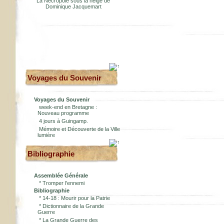
La Nécropole sous la neige de
Dominique Jacquemart
Voyages du Souvenir
Voyages du Souvenir
week-end en Bretagne :
Nouveau programme
4 jours à Guingamp.
Mémoire et Découverte de la Ville
lumière
Bibliographie
Assemblée Générale
*
Tromper l'ennemi
Bibliographie
*
14-18 : Mourir pour la Patrie
*
Dictionnaire de la Grande
Guerre
*
La Grande Guerre des