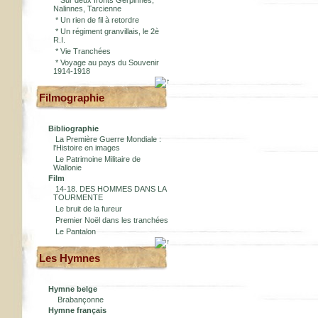
*
Sur deux fronts Gerpinnes,
Nalinnes, Tarcienne
*
Un rien de fil à retordre
*
Un régiment granvillais, le 2è
R.I.
*
Vie Tranchées
*
Voyage au pays du Souvenir
1914-1918
Filmographie
Bibliographie
La Première Guerre Mondiale :
l'Histoire en images
Le Patrimoine Militaire de
Wallonie
Film
14-18. DES HOMMES DANS LA
TOURMENTE
Le bruit de la fureur
Premier Noël dans les tranchées
Le Pantalon
Les Hymnes
Hymne belge
Brabançonne
Hymne français