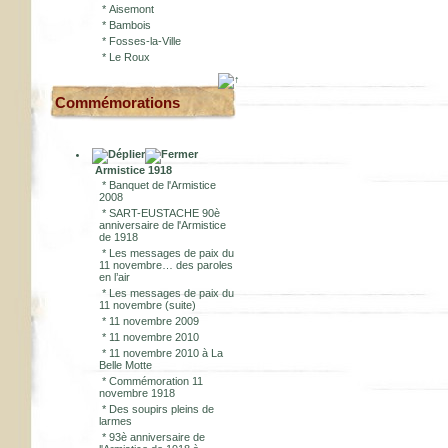
*
Aisemont
*
Bambois
*
Fosses-la-Ville
*
Le Roux
Commémorations
Armistice 1918
*
Banquet de l'Armistice
2008
*
SART-EUSTACHE 90è
anniversaire de l'Armistice
de 1918
*
Les messages de paix du
11 novembre… des paroles
en l’air
*
Les messages de paix du
11 novembre (suite)
*
11 novembre 2009
*
11 novembre 2010
*
11 novembre 2010 à La
Belle Motte
*
Commémoration 11
novembre 1918
*
Des soupirs pleins de
larmes
*
93è anniversaire de