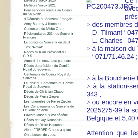
Ce 
Meilleurs Voeux 2020
Meilleurs Voeux 2021
avec
Pour services rendus au Comité
du Souvenir
prés
4 Décorés du Souvenir Français
>
des membres du
Anny Batardy à l'honneur
Centenaire de l'Abbé Goret
D. Tilmant
'
047
Récipiendaires 2014 du Souvenir
Français
L. Charles
'
047
Le comité du Souvenir en deuil
>
à la maison du 
Titre "Royal"
Noces d'Or du Président du
'
071/71.46.24 ;
C.R.S.
Accueil des nouveaux pasteurs
Décès du président du Comité
Royal du Souvenir.
Centenaire du Comité Royal du
>
à la Boucherie 
Souvenir.
Le Pins’ du Centenaire du Comité
>
à la station-s
Royal du Souvenir
Décès de Christian Chabot
343 ;
Décès de Pierre Ziegler
>
ou encore en v
Les funérailles de Pierre Ziegler
Les Compagnons du Souvenir de
2025275-39 la so
Le Roux en deuil
Edward Massaux est décédé
Belgique et 5,40 €
Décès de Guy Rousselle
Décès de Didier Hautenne
Albert FREDERIC nous a quitté
Attention que le
On a besoin de vous.