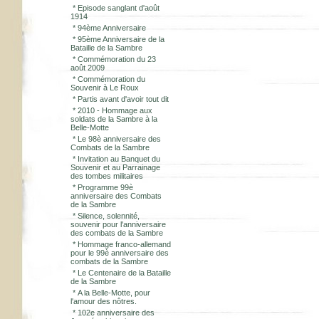
*
Episode sanglant d'août
1914
*
94ème Anniversaire
*
95ème Anniversaire de la
Bataille de la Sambre
*
Commémoration du 23
août 2009
*
Commémoration du
Souvenir à Le Roux
*
Partis avant d'avoir tout dit
*
2010 - Hommage aux
soldats de la Sambre à la
Belle-Motte
*
Le 98è anniversaire des
Combats de la Sambre
*
Invitation au Banquet du
Souvenir et au Parrainage
des tombes militaires
*
Programme 99è
anniversaire des Combats
de la Sambre
*
Silence, solennité,
souvenir pour l'anniversaire
des combats de la Sambre
*
Hommage franco-allemand
pour le 99è anniversaire des
combats de la Sambre
*
Le Centenaire de la Bataille
de la Sambre
*
A la Belle-Motte, pour
l'amour des nôtres.
*
102e anniversaire des