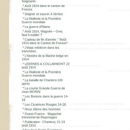
Soignants
*
Août 1914 dans le canton de
Fosses
*
Soigner et sauver à Verdun
*
La Wallonie et la Première
Guerre mondiale
*
La guerre d'Eliane
*
Août 1914, Wagnée – Oret,
faut-il oublier ?
*
Cadeau de fin d'année : "Août
1914 dans le Canton de Fosses"
*
J'étais médecin dans les
tranchées
*
L'histoire de la Marine belge en
1914
*
LEERNES & COLLARMONT 22
août 1914
*
La Wallonie et la Première
Guerre mondiale
*
La bataille de Charleroi 100
après
*
La courte Grande Guerre de
Jean MORIN
*
Les Bretons dans la guerre 14-
18
*
Les Cicatrices Rouges 14-18
*
Nous étions des hommes
*
Ouest-France - Magazine
trimestriel de Reportages
*
Publication : Charleroi, 21-23
août 1914