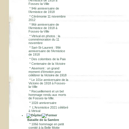
l'Armistice de 1918 à
Fosses-la-Ville
*
94è anniversaire de
l'Armistice de 1918
*
Cérémonie 11 novembre
2012
*
96è anniversaire de
l'Armistice de 1918 à
Fosses-la-Ville
*
Vitrival en photos : la
commémoration du 11
novembre
*
Sart-St-Laurent : 99è
anniversaire de l'Armistice
de 1918
*
Des colombes de la Paix
*
Centenaire de la Victoire
*
Aisemont : un grand
moment d’émotion pour
célébrer la Victoire de 1918
*
Le 101e anniversaire de la
Victoire de 1918 à Fosses-
la-Ville
*
Recueillement et un bel
hommage rendu aux morts
de Fosses-la-Ville.
*
102è anniversaire
*
L'Arsmistice 2021 célébré
à Vitrival
Bataille de la Sambre
*
106è hommage en petit
comité à la Belle Motte