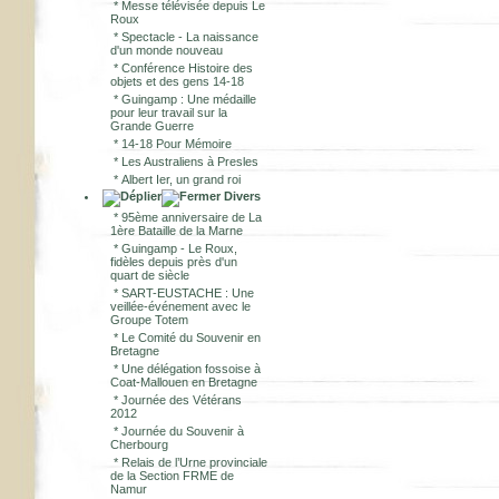
*
Messe télévisée depuis Le
Roux
*
Spectacle - La naissance
d'un monde nouveau
*
Conférence Histoire des
objets et des gens 14-18
*
Guingamp : Une médaille
pour leur travail sur la
Grande Guerre
*
14-18 Pour Mémoire
*
Les Australiens à Presles
*
Albert Ier, un grand roi
Divers
*
95ème anniversaire de La
1ère Bataille de la Marne
*
Guingamp - Le Roux,
fidèles depuis près d'un
quart de siècle
*
SART-EUSTACHE : Une
veillée-événement avec le
Groupe Totem
*
Le Comité du Souvenir en
Bretagne
*
Une délégation fossoise à
Coat-Mallouen en Bretagne
*
Journée des Vétérans
2012
*
Journée du Souvenir à
Cherbourg
*
Relais de l’Urne provinciale
de la Section FRME de
Namur