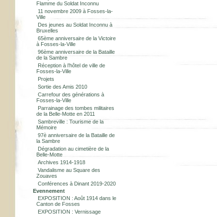
Flamme du Soldat Inconnu
11 novembre 2009 à Fosses-la-
Ville
Des jeunes au Soldat Inconnu à
Bruxelles
65ème anniversaire de la Victoire
à Fosses-la-Ville
96ème anniversaire de la Bataille
de la Sambre
Réception à l’hôtel de ville de
Fosses-la-Ville
Projets
Sortie des Amis 2010
Carrefour des générations à
Fosses-la-Ville
Parrainage des tombes militaires
de la Belle-Motte en 2011
Sambreville : Tourisme de la
Mémoire
97è anniversaire de la Bataille de
la Sambre
Dégradation au cimetière de la
Belle-Motte
Archives 1914-1918
Vandalisme au Square des
Zouaves
Conférences à Dinant 2019-2020
Evennement
EXPOSITION : Août 1914 dans le
Canton de Fosses
EXPOSITION : Vernissage