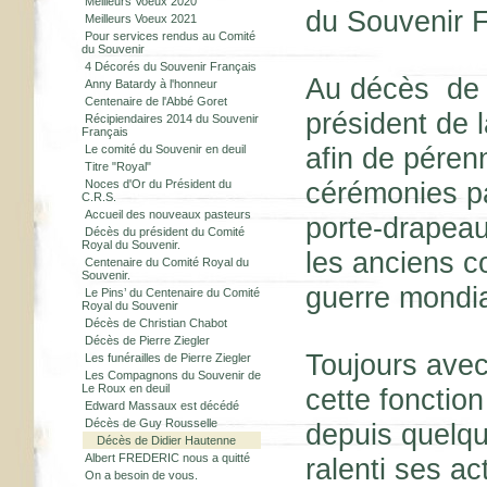
Meilleurs Voeux 2020
du Souvenir F
Meilleurs Voeux 2021
Pour services rendus au Comité
du Souvenir
4 Décorés du Souvenir Français
Au décès de 
Anny Batardy à l'honneur
Centenaire de l'Abbé Goret
président de
Récipiendaires 2014 du Souvenir
Français
afin de péren
Le comité du Souvenir en deuil
Titre "Royal"
cérémonies pa
Noces d'Or du Président du
C.R.S.
Accueil des nouveaux pasteurs
porte-drapeau 
Décès du président du Comité
Royal du Souvenir.
les anciens c
Centenaire du Comité Royal du
Souvenir.
guerre mondia
Le Pins’ du Centenaire du Comité
Royal du Souvenir
Décès de Christian Chabot
Décès de Pierre Ziegler
Toujours avec
Les funérailles de Pierre Ziegler
Les Compagnons du Souvenir de
Le Roux en deuil
cette fonctio
Edward Massaux est décédé
Décès de Guy Rousselle
depuis quelqu
Décès de Didier Hautenne
Albert FREDERIC nous a quitté
ralenti ses ac
On a besoin de vous.