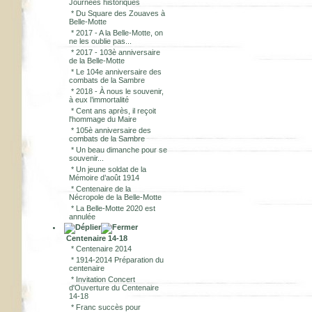
Journées historiques
*
Du Square des Zouaves à
Belle-Motte
*
2017 - A la Belle-Motte, on
ne les oublie pas...
*
2017 - 103è anniversaire
de la Belle-Motte
*
Le 104e anniversaire des
combats de la Sambre
*
2018 - À nous le souvenir,
à eux l’immortalité
*
Cent ans après, il reçoit
l'hommage du Maire
*
105è anniversaire des
combats de la Sambre
*
Un beau dimanche pour se
souvenir...
*
Un jeune soldat de la
Mémoire d’août 1914
*
Centenaire de la
Nécropole de la Belle-Motte
*
La Belle-Motte 2020 est
annulée
Centenaire 14-18
*
Centenaire 2014
*
1914-2014 Préparation du
centenaire
*
Invitation Concert
d'Ouverture du Centenaire
14-18
*
Franc succès pour