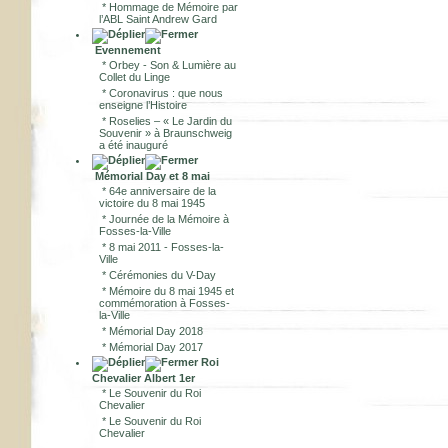
*
Hommage de Mémoire par
l’ABL Saint Andrew Gard
Evennement
*
Orbey - Son & Lumière au
Collet du Linge
*
Coronavirus : que nous
enseigne l’Histoire
*
Roselies – « Le Jardin du
Souvenir » à Braunschweig
a été inauguré
Mémorial Day et 8 mai
*
64e anniversaire de la
victoire du 8 mai 1945
*
Journée de la Mémoire à
Fosses-la-Ville
*
8 mai 2011 - Fosses-la-
Ville
*
Cérémonies du V-Day
*
Mémoire du 8 mai 1945 et
commémoration à Fosses-
la-Ville
*
Mémorial Day 2018
*
Mémorial Day 2017
Roi
Chevalier Albert 1er
*
Le Souvenir du Roi
Chevalier
*
Le Souvenir du Roi
Chevalier