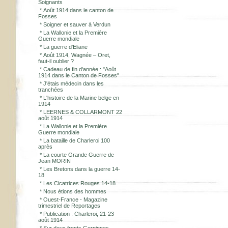
Soignants
*
Août 1914 dans le canton de
Fosses
*
Soigner et sauver à Verdun
*
La Wallonie et la Première
Guerre mondiale
*
La guerre d'Eliane
*
Août 1914, Wagnée – Oret,
faut-il oublier ?
*
Cadeau de fin d'année : "Août
1914 dans le Canton de Fosses"
*
J'étais médecin dans les
tranchées
*
L'histoire de la Marine belge en
1914
*
LEERNES & COLLARMONT 22
août 1914
*
La Wallonie et la Première
Guerre mondiale
*
La bataille de Charleroi 100
après
*
La courte Grande Guerre de
Jean MORIN
*
Les Bretons dans la guerre 14-
18
*
Les Cicatrices Rouges 14-18
*
Nous étions des hommes
*
Ouest-France - Magazine
trimestriel de Reportages
*
Publication : Charleroi, 21-23
août 1914