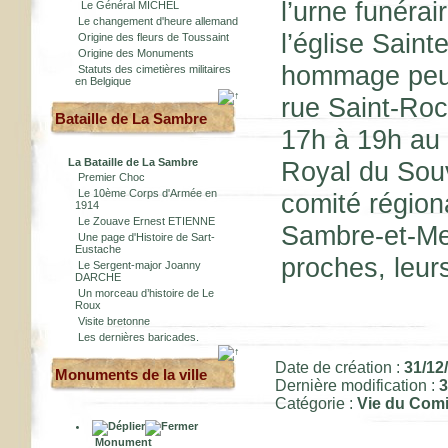
l’urne funérai
Le Général MICHEL
Le changement d'heure allemand
l’église Sain
Origine des fleurs de Toussaint
Origine des Monuments
hommage peut
Statuts des cimetières militaires
en Belgique
rue Saint-Roc
Bataille de La Sambre
17h à 19h au
La Bataille de La Sambre
Royal du Sou
Premier Choc
Le 10ème Corps d'Armée en
comité région
1914
Le Zouave Ernest ETIENNE
Sambre-et-Meu
Une page d'Histoire de Sart-
Eustache
proches, leur
Le Sergent-major Joanny
DARCHE
Un morceau d’histoire de Le
Roux
Visite bretonne
Les dernières baricades.
Date de création :
31/12
Monuments de la ville
Dernière modification :
3
Catégorie :
Vie du Comi
Monument