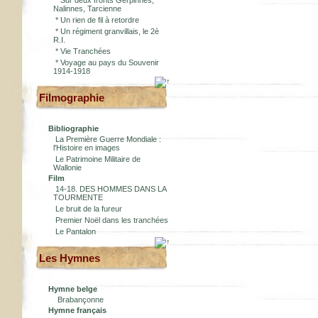
*
Sur deux fronts Gerpinnes,
Nalinnes, Tarcienne
*
Un rien de fil à retordre
*
Un régiment granvillais, le 2è
R.I.
*
Vie Tranchées
*
Voyage au pays du Souvenir
1914-1918
Filmographie
Bibliographie
La Première Guerre Mondiale :
l'Histoire en images
Le Patrimoine Militaire de
Wallonie
Film
14-18. DES HOMMES DANS LA
TOURMENTE
Le bruit de la fureur
Premier Noël dans les tranchées
Le Pantalon
Les Hymnes
Hymne belge
Brabançonne
Hymne français