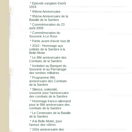
*
Episode sanglant d'août
1914
*
94ème Anniversaire
*
95ème Anniversaire de la
Bataille de la Sambre
*
Commémoration du 23
août 2009
*
Commémoration du
Souvenir à Le Roux
*
Partis avant d'avoir tout dit
*
2010 - Hommage aux
soldats de la Sambre à la
Belle-Motte
*
Le 98è anniversaire des
Combats de la Sambre
*
Invitation au Banquet du
Souvenir et au Parrainage
des tombes militaires
*
Programme 99è
anniversaire des Combats
de la Sambre
*
Silence, solennité,
souvenir pour l'anniversaire
des combats de la Sambre
*
Hommage franco-allemand
pour le 99è anniversaire des
combats de la Sambre
*
Le Centenaire de la Bataille
de la Sambre
*
A la Belle-Motte, pour
l'amour des nôtres.
*
102e anniversaire des