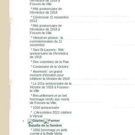
l'Armistice de 1918 à
Fosses-la-Ville
*
94è anniversaire de
l'Armistice de 1918
*
Cérémonie 11 novembre
2012
*
96è anniversaire de
l'Armistice de 1918 à
Fosses-la-Ville
*
Vitrival en photos : la
commémoration du 11
novembre
*
Sart-St-Laurent : 99è
anniversaire de l'Armistice
de 1918
*
Des colombes de la Paix
*
Centenaire de la Victoire
*
Aisemont : un grand
moment d’émotion pour
célébrer la Victoire de 1918
*
Le 101e anniversaire de la
Victoire de 1918 à Fosses-
la-Ville
*
Recueillement et un bel
hommage rendu aux morts
de Fosses-la-Ville.
*
102è anniversaire
*
L'Arsmistice 2021 célébré
à Vitrival
Bataille de la Sambre
*
106è hommage en petit
comité à la Belle Motte