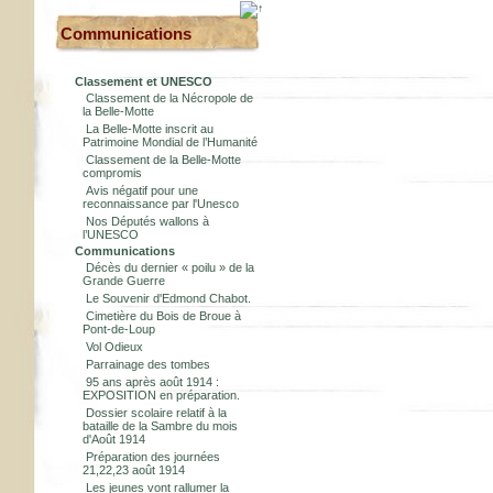
Communications
Classement et UNESCO
Classement de la Nécropole de
la Belle-Motte
La Belle-Motte inscrit au
Patrimoine Mondial de l’Humanité
Classement de la Belle-Motte
compromis
Avis négatif pour une
reconnaissance par l'Unesco
Nos Députés wallons à
l’UNESCO
Communications
Décès du dernier « poilu » de la
Grande Guerre
Le Souvenir d'Edmond Chabot.
Cimetière du Bois de Broue à
Pont-de-Loup
Vol Odieux
Parrainage des tombes
95 ans après août 1914 :
EXPOSITION en préparation.
Dossier scolaire relatif à la
bataille de la Sambre du mois
d'Août 1914
Préparation des journées
21,22,23 août 1914
Les jeunes vont rallumer la