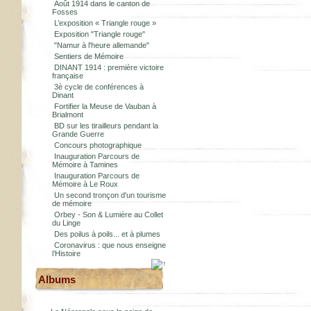
Août 1914 dans le canton de
Fosses
L’exposition « Triangle rouge »
Exposition "Triangle rouge"
"Namur à l'heure allemande"
Sentiers de Mémoire
DINANT 1914 : première victoire
française
3è cycle de conférences à
Dinant
Fortifier la Meuse de Vauban à
Brialmont
BD sur les tirailleurs pendant la
Grande Guerre
Concours photographique
Inauguration Parcours de
Mémoire à Tamines
Inauguration Parcours de
Mémoire à Le Roux
Un second tronçon d'un tourisme
de mémoire
Orbey - Son & Lumière au Collet
du Linge
Des poilus à poils... et à plumes
Coronavirus : que nous enseigne
l’Histoire
Albums