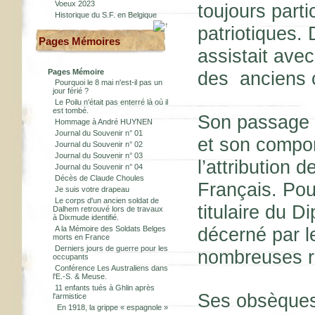
Voeux 2023
toujours part
Historique du S.F. en Belgique
patriotiques.
Pages Mémoires
assistait ave
Pages Mémoire
des anciens 
Pourquoi le 8 mai n'est-il pas un
jour férié ?
Le Poilu n'était pas enterré là où il
est tombé.
Son passage 
Hommage à André HUYNEN
Journal du Souvenir n° 01
et son compor
Journal du Souvenir n° 02
Journal du Souvenir n° 03
l’attribution 
Journal du Souvenir n° 04
Décès de Claude Choules
Français. Pou
Je suis votre drapeau
Le corps d'un ancien soldat de
titulaire du 
Dalhem retrouvé lors de travaux
à Dixmude identifié.
décerné par l
A la Mémoire des Soldats Belges
morts en France
Derniers jours de guerre pour les
nombreuses r
occupants
Conférence Les Australiens dans
l'E.-S. & Meuse.
11 enfants tués à Ghlin après
Ses obsèques
l'armistice
En 1918, la grippe « espagnole »