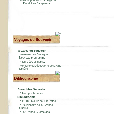
La Nécropole sous la neige de
Dominique Jacquemart
Voyages du Souvenir
Voyages du Souvenir
week-end en Bretagne :
Nouveau programme
4 jours à Guingamp.
Mémoire et Découverte de la Ville
lumière
Bibliographie
Assemblée Générale
*
Tromper l'ennemi
Bibliographie
*
14-18 : Mourir pour la Patrie
*
Dictionnaire de la Grande
Guerre
*
La Grande Guerre des