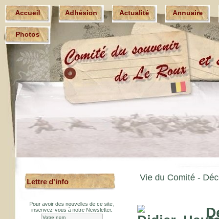
Accueil
Adhésion
Actualité
Annuaire
Photos
Vie du Comité -
Déc
Lettre d'info
Pour avoir des nouvelles de ce site,
D
inscrivez-vous à notre Newsletter.