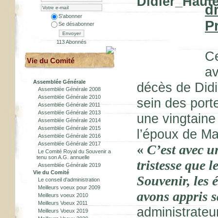
d
S'abonner
P
Se désabonner
Envoyer
113 Abonnés
Ce
Vie du Comité
av
Assemblée Générale
décès de Didi
Assemblée Générale 2008
Assemblée Générale 2010
sein des port
Assemblée Générale 2011
Assemblée Générale 2013
une vingtaine 
Assemblée Générale 2014
Assemblée Générale 2015
l’époux de Ma
Assemblée Générale 2016
Assemblée Générale 2017
«
C’est avec 
Le Comité Royal du Souvenir a
tenu son A.G. annuelle
tristesse que
Assemblée Générale 2019
Vie du Comité
Souvenir, les 
Le conseil d'administration
Meilleurs voeux pour 2009
avons appris s
Meilleurs voeux 2010
Meilleurs Voeux 2011
administrateu
Meilleurs Voeux 2019