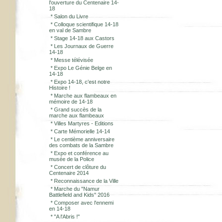
l'ouverture du Centenaire 14-
18
*
Salon du Livre
*
Colloque scientifique 14-18
en val de Sambre
*
Stage 14-18 aux Castors
*
Les Journaux de Guerre
14-18
*
Messe télévisée
*
Expo Le Génie Belge en
14-18
*
Expo 14-18, c'est notre
Histoire !
*
Marche aux flambeaux en
mémoire de 14-18
*
Grand succès de la
marche aux flambeaux
*
Villes Martyres - Editions
*
Carte Mémorielle 14-14
*
Le centième anniversaire
des combats de la Sambre
*
Expo et conférence au
musée de la Police
*
Concert de clôture du
Centenaire 2014
*
Reconnaissance de la Ville
*
Marche du "Namur
Battlefield and Kids" 2016
*
Composer avec l'ennemi
en 14-18
*
"A l'Abris !"