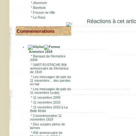
*
Aisemont
*
Bambois
*
Fosses-la-Ville
*
Le Roux
Réactions à cet artic
Commémorations
Armistice 1918
*
Banquet de l'Armistice
2008
*
SART-EUSTACHE 90è
anniversaire de l'Armistice
de 1918
*
Les messages de paix du
11 novembre… des paroles
en l’air
*
Les messages de paix du
11 novembre (suite)
*
11 novembre 2009
*
11 novembre 2010
*
11 novembre 2010 à La
Belle Motte
*
Commémoration 11
novembre 1918
*
Des soupirs pleins de
larmes
*
93è anniversaire de