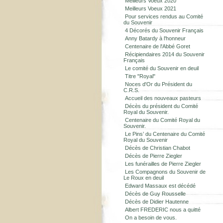
Meilleurs Voeux 2020
Meilleurs Voeux 2021
Pour services rendus au Comité
du Souvenir
4 Décorés du Souvenir Français
Anny Batardy à l'honneur
Centenaire de l'Abbé Goret
Récipiendaires 2014 du Souvenir
Français
Le comité du Souvenir en deuil
Titre "Royal"
Noces d'Or du Président du
C.R.S.
Accueil des nouveaux pasteurs
Décès du président du Comité
Royal du Souvenir.
Centenaire du Comité Royal du
Souvenir.
Le Pins’ du Centenaire du Comité
Royal du Souvenir
Décès de Christian Chabot
Décès de Pierre Ziegler
Les funérailles de Pierre Ziegler
Les Compagnons du Souvenir de
Le Roux en deuil
Edward Massaux est décédé
Décès de Guy Rousselle
Décès de Didier Hautenne
Albert FREDERIC nous a quitté
On a besoin de vous.