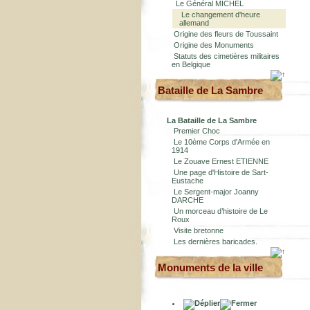
Le Général MICHEL
Le changement d'heure
allemand
Origine des fleurs de Toussaint
Origine des Monuments
Statuts des cimetières militaires
en Belgique
Bataille de La Sambre
La Bataille de La Sambre
Premier Choc
Le 10ème Corps d'Armée en
1914
Le Zouave Ernest ETIENNE
Une page d'Histoire de Sart-
Eustache
Le Sergent-major Joanny
DARCHE
Un morceau d’histoire de Le
Roux
Visite bretonne
Les dernières baricades.
Monuments de la ville