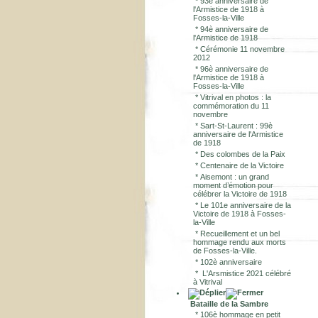
*
93è anniversaire de
l'Armistice de 1918 à
Fosses-la-Ville
*
94è anniversaire de
l'Armistice de 1918
*
Cérémonie 11 novembre
2012
*
96è anniversaire de
l'Armistice de 1918 à
Fosses-la-Ville
*
Vitrival en photos : la
commémoration du 11
novembre
*
Sart-St-Laurent : 99è
anniversaire de l'Armistice
de 1918
*
Des colombes de la Paix
*
Centenaire de la Victoire
*
Aisemont : un grand
moment d’émotion pour
célébrer la Victoire de 1918
*
Le 101e anniversaire de la
Victoire de 1918 à Fosses-
la-Ville
*
Recueillement et un bel
hommage rendu aux morts
de Fosses-la-Ville.
*
102è anniversaire
*
L'Arsmistice 2021 célébré
à Vitrival
Bataille de la Sambre
*
106è hommage en petit