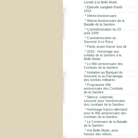
comité à la Belle Motte
*
Episode sanglant d'août
1914
*
94ème Anniversaire
*
95ème Anniversaire de la
Bataille de la Sambre
*
Commémoration du 23
août 2009
*
Commémoration du
Souvenir à Le Roux
*
Partis avant d'avoir tout dit
*
2010 - Hommage aux
soldats de la Sambre à la
Belle-Motte
*
Le 98è anniversaire des
Combats de la Sambre
*
Invitation au Banquet du
Souvenir et au Parrainage
des tombes militaires
*
Programme 99è
anniversaire des Combats
de la Sambre
*
Silence, solennité,
souvenir pour l'anniversaire
des combats de la Sambre
*
Hommage franco-allemand
pour le 99è anniversaire des
combats de la Sambre
*
Le Centenaire de la Bataille
de la Sambre
*
A la Belle-Motte, pour
l'amour des nôtres.