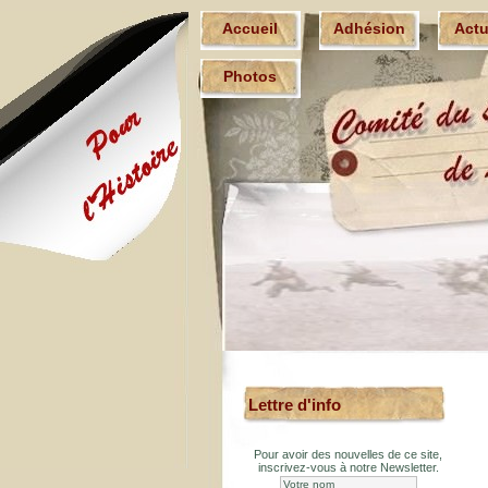
Accueil
Adhésion
Act
Photos
Lettre d'info
Pour avoir des nouvelles de ce site,
inscrivez-vous à notre Newsletter.