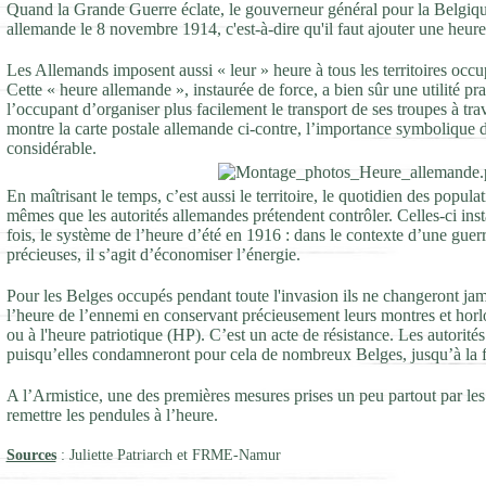
Quand la Grande Guerre éclate, le gouverneur général pour la Belgique
allemande le 8 novembre 1914, c'est-à-dire qu'il faut ajouter une heure 
Les Allemands imposent aussi « leur » heure à tous les territoires occupé
Cette « heure allemande », instaurée de force, a bien sûr une utilité p
l’occupant d’organiser plus facilement le transport de ses troupes à t
montre la carte postale allemande ci-contre, l’importance symbolique d
considérable.
En maîtrisant le temps, c’est aussi le territoire, le quotidien des popula
mêmes que les autorités allemandes prétendent contrôler. Celles-ci ins
fois, le système de l’heure d’été en 1916 : dans le contexte d’une guerr
précieuses, il s’agit d’économiser l’énergie.
Pour les Belges occupés pendant toute l'invasion ils ne changeront jama
l’heure de l’ennemi en conservant précieusement leurs montres et horl
ou à l'heure patriotique (HP). C’est un acte de résistance. Les autorité
puisqu’elles condamneront pour cela de nombreux Belges, jusqu’à la fi
A l’Armistice, une des premières mesures prises un peu partout par le
remettre les pendules à l’heure.
Sources
: Juliette Patriarch et FRME-Namur