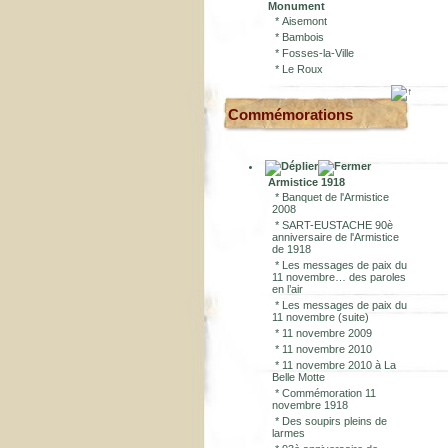
Monument
*
Aisemont
*
Bambois
*
Fosses-la-Ville
*
Le Roux
Commémorations
Armistice 1918
*
Banquet de l'Armistice
2008
*
SART-EUSTACHE 90è
anniversaire de l'Armistice
de 1918
*
Les messages de paix du
11 novembre… des paroles
en l’air
*
Les messages de paix du
11 novembre (suite)
*
11 novembre 2009
*
11 novembre 2010
*
11 novembre 2010 à La
Belle Motte
*
Commémoration 11
novembre 1918
*
Des soupirs pleins de
larmes