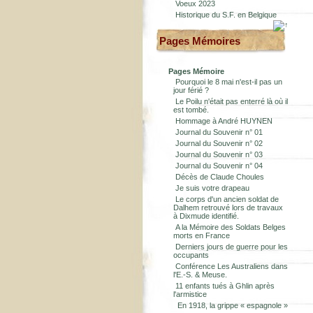
Voeux 2023
Historique du S.F. en Belgique
Pages Mémoires
Pages Mémoire
Pourquoi le 8 mai n'est-il pas un
jour férié ?
Le Poilu n'était pas enterré là où il
est tombé.
Hommage à André HUYNEN
Journal du Souvenir n° 01
Journal du Souvenir n° 02
Journal du Souvenir n° 03
Journal du Souvenir n° 04
Décès de Claude Choules
Je suis votre drapeau
Le corps d'un ancien soldat de
Dalhem retrouvé lors de travaux
à Dixmude identifié.
A la Mémoire des Soldats Belges
morts en France
Derniers jours de guerre pour les
occupants
Conférence Les Australiens dans
l'E.-S. & Meuse.
11 enfants tués à Ghlin après
l'armistice
En 1918, la grippe « espagnole »