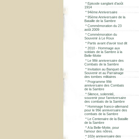
*
Episode sanglant d'août
1914
*
94ème Anniversaire
*
95ème Anniversaire de la
Bataille de la Sambre
*
Commémoration du 23
août 2009
*
Commémoration du
Souvenir à Le Roux
*
Partis avant d'avoir tout dit
*
2010 - Hommage aux
soldats de la Sambre à la
Belle-Motte
*
Le 98è anniversaire des
Combats de la Sambre
*
Invitation au Banquet du
Souvenir et au Parrainage
des tombes militaires
*
Programme 99è
anniversaire des Combats
de la Sambre
*
Silence, solennité,
souvenir pour l'anniversaire
des combats de la Sambre
*
Hommage franco-allemand
pour le 99è anniversaire des
combats de la Sambre
*
Le Centenaire de la Bataille
de la Sambre
*
A la Belle-Motte, pour
l'amour des nôtres.
*
102e anniversaire des