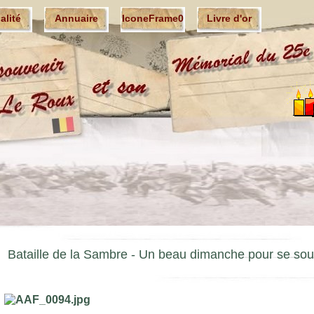
ualité
Annuaire
IconeFrame0
Livre d'or
Bataille de la Sambre -
Un beau dimanche pour se souv