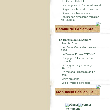
Le Général MICHEL
Le changement d'heure allemand
Origine des fleurs de Toussaint
Origine des Monuments
Statuts des cimetières militaires
en Belgique
Bataille de La Sambre
La Bataille de La Sambre
Premier Choc
Le 10ème Corps d'Armée en
1914
Le Zouave Ernest ETIENNE
Une page d'Histoire de Sart-
Eustache
Le Sergent-major Joanny
DARCHE
Un morceau d’histoire de Le
Roux
Visite bretonne
Les dernières baricades.
Monuments de la ville
Monument