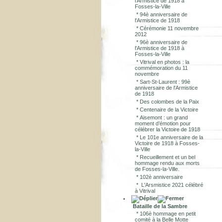
l'Armistice de 1918 à
Fosses-la-Ville
*
94è anniversaire de
l'Armistice de 1918
*
Cérémonie 11 novembre
2012
*
96è anniversaire de
l'Armistice de 1918 à
Fosses-la-Ville
*
Vitrival en photos : la
commémoration du 11
novembre
*
Sart-St-Laurent : 99è
anniversaire de l'Armistice
de 1918
*
Des colombes de la Paix
*
Centenaire de la Victoire
*
Aisemont : un grand
moment d’émotion pour
célébrer la Victoire de 1918
*
Le 101e anniversaire de la
Victoire de 1918 à Fosses-
la-Ville
*
Recueillement et un bel
hommage rendu aux morts
de Fosses-la-Ville.
*
102è anniversaire
*
L'Arsmistice 2021 célébré
à Vitrival
Bataille de la Sambre
*
106è hommage en petit
comité à la Belle Motte