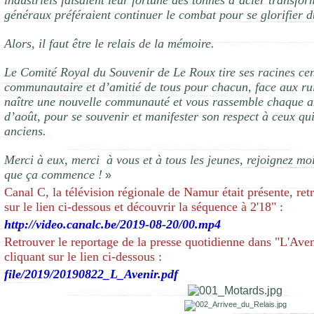
industriels faisaient leur fortune des tonnes d’acier transfo
généraux préféraient continuer le combat pour se glorifier d
Alors, il faut être le relais de la mémoire.
Le Comité Royal du Souvenir de Le Roux tire ses racines cen
communautaire et d’amitié de tous pour chacun, face aux ruin
naître une nouvelle communauté et vous rassemble chaque 
d’août, pour se souvenir et manifester son respect à ceux qui
anciens.
Merci à eux, merci à vous et à tous les jeunes, rejoignez moi
que ça commence !
»
Canal C, la télévision régionale de Namur était présente, ret
sur le lien ci-dessous et découvrir la séquence à 2'18" :
http://video.canalc.be/2019-08-20/00.mp4
Retrouver le reportage de la presse quotidienne dans "L'Ave
cliquant sur le lien ci-dessous :
file/2019/20190822_L_Avenir.pdf