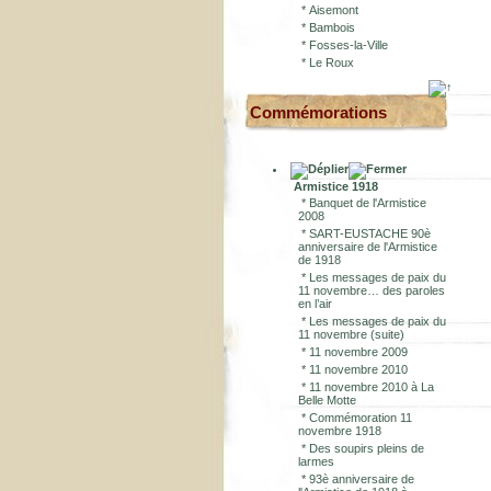
*
Aisemont
*
Bambois
*
Fosses-la-Ville
*
Le Roux
Commémorations
Armistice 1918
*
Banquet de l'Armistice
2008
*
SART-EUSTACHE 90è
anniversaire de l'Armistice
de 1918
*
Les messages de paix du
11 novembre… des paroles
en l’air
*
Les messages de paix du
11 novembre (suite)
*
11 novembre 2009
*
11 novembre 2010
*
11 novembre 2010 à La
Belle Motte
*
Commémoration 11
novembre 1918
*
Des soupirs pleins de
larmes
*
93è anniversaire de