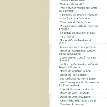
Meilleurs Voeux 2020
Meilleurs Voeux 2021
Pour services rendus au Comité
du Souvenir
4 Décorés du Souvenir Français
Anny Batardy à l'honneur
Centenaire de l'Abbé Goret
Récipiendaires 2014 du Souvenir
Français
Le comité du Souvenir en deuil
Titre "Royal"
Noces d'Or du Président du
C.R.S.
Accueil des nouveaux pasteurs
Décès du président du Comité
Royal du Souvenir.
Centenaire du Comité Royal du
Souvenir.
Le Pins’ du Centenaire du Comité
Royal du Souvenir
Décès de Christian Chabot
Décès de Pierre Ziegler
Les funérailles de Pierre Ziegler
Les Compagnons du Souvenir de
Le Roux en deuil
Edward Massaux est décédé
Décès de Guy Rousselle
Décès de Didier Hautenne
Albert FREDERIC nous a quitté
On a besoin de vous.