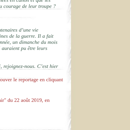
rmées en canon et que les
u courage de leur troupe ?
tenaires d’une vie
es de la guerre. Il a fait
année, un dimanche du mois
 auraient pu être leurs
, rejoignez-nous. C’est hier
rouver le reportage en cliquant
nir" du 22 août 2019, en