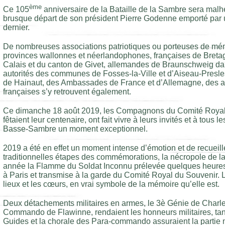
ème
Ce 105
anniversaire de la Bataille de la Sambre sera mal
brusque départ de son président Pierre Godenne emporté par u
dernier.
De nombreuses associations patriotiques ou porteuses de mém
provinces wallonnes et néerlandophones, françaises de Breta
Calais et du canton de Givet, allemandes de Braunschweig da
autorités des communes de Fosses-la-Ville et d’Aiseau-Presle
de Hainaut, des Ambassades de France et d’Allemagne, des auto
françaises s’y retrouvent également.
Ce dimanche 18 août 2019, les Compagnons du Comité Royal 
fêtaient leur centenaire, ont fait vivre à leurs invités et à tous 
Basse-Sambre un moment exceptionnel.
2019 a été en effet un moment intense d’émotion et de recueill
traditionnelles étapes des commémorations, la nécropole de la 
année la Flamme du Soldat Inconnu prélevée quelques heures
à Paris et transmise à la garde du Comité Royal du Souvenir. 
lieux et les cœurs, en vrai symbole de la mémoire qu’elle est.
Deux détachements militaires en armes, le 3è Génie de Charlev
Commando de Flawinne, rendaient les honneurs militaires, tan
Guides et la chorale des Para-commando assuraient la partie 