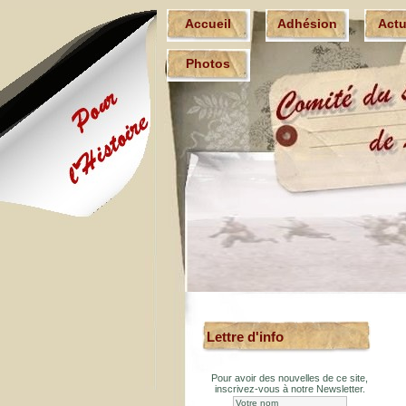
Accueil
Adhésion
Act
Photos
Lettre d'info
Pour avoir des nouvelles de ce site,
inscrivez-vous à notre Newsletter.