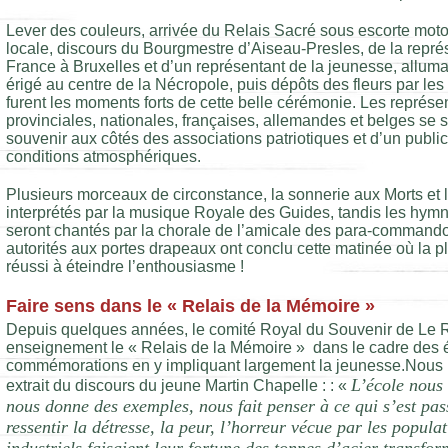
Lever des couleurs, arrivée du Relais Sacré sous escorte moto
locale, discours du Bourgmestre d’Aiseau-Presles, de la repr
France à Bruxelles et d’un représentant de la jeunesse, allum
érigé au centre de la Nécropole, puis dépôts des fleurs par les 
furent les moments forts de cette belle cérémonie. Les représen
provinciales, nationales, françaises, allemandes et belges se s
souvenir aux côtés des associations patriotiques et d’un publi
conditions atmosphériques.
Plusieurs morceaux de circonstance, la sonnerie aux Morts et
interprétés par la musique Royale des Guides, tandis les hymn
seront chantés par la chorale de l’amicale des para-command
autorités aux portes drapeaux ont conclu cette matinée où la plu
réussi à éteindre l’enthousiasme !
Faire sens dans le « Relais de la Mémoire »
Depuis quelques années, le comité Royal du Souvenir de Le 
enseignement le « Relais de la Mémoire » dans le cadre des 
commémorations en y impliquant largement la jeunesse.
Nous 
L’école nous
extrait du discours du jeune Martin Chapelle :
: «
nous donne des exemples, nous fait penser à ce qui s’est pas
ressentir la détresse, la peur, l’horreur vécue par les popula