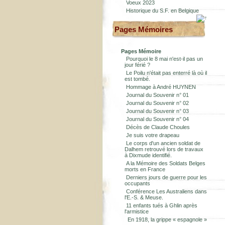
Voeux 2023
Historique du S.F. en Belgique
Pages Mémoires
Pages Mémoire
Pourquoi le 8 mai n'est-il pas un
jour férié ?
Le Poilu n'était pas enterré là où il
est tombé.
Hommage à André HUYNEN
Journal du Souvenir n° 01
Journal du Souvenir n° 02
Journal du Souvenir n° 03
Journal du Souvenir n° 04
Décès de Claude Choules
Je suis votre drapeau
Le corps d'un ancien soldat de
Dalhem retrouvé lors de travaux
à Dixmude identifié.
A la Mémoire des Soldats Belges
morts en France
Derniers jours de guerre pour les
occupants
Conférence Les Australiens dans
l'E.-S. & Meuse.
11 enfants tués à Ghlin après
l'armistice
En 1918, la grippe « espagnole »