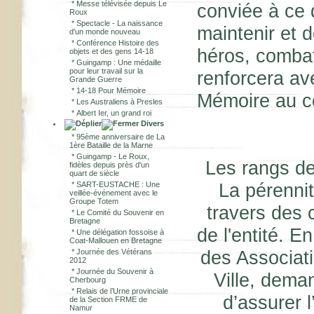
*
Messe télévisée depuis Le
conviée à ce 
Roux
*
Spectacle - La naissance
maintenir et 
d'un monde nouveau
*
Conférence Histoire des
héros, combat
objets et des gens 14-18
*
Guingamp : Une médaille
pour leur travail sur la
renforcera av
Grande Guerre
*
14-18 Pour Mémoire
Mémoire au c
*
Les Australiens à Presles
*
Albert Ier, un grand roi
Divers
*
95ème anniversaire de La
1ère Bataille de la Marne
*
Guingamp - Le Roux,
Les rangs de
fidèles depuis près d'un
quart de siècle
La pérennit
*
SART-EUSTACHE : Une
veillée-événement avec le
Groupe Totem
travers des 
*
Le Comité du Souvenir en
Bretagne
de l'entité. 
*
Une délégation fossoise à
Coat-Mallouen en Bretagne
des Associati
*
Journée des Vétérans
2012
*
Journée du Souvenir à
Ville, dem
Cherbourg
*
Relais de l’Urne provinciale
d’assurer 
de la Section FRME de
Namur