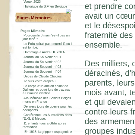
Voeux 2023
et prendre con
Historique du S.F. en Belgique
avait un cœur
Pages Mémoires
et le désespo
Pages Mémoire
fraternité de
Pourquoi le 8 mai n'est-il pas un
jour férié ?
ensemble.
Le Poilu n'était pas enterré là où il
est tombé.
Hommage à André HUYNEN
Journal du Souvenir n° 01
Des milliers, 
Journal du Souvenir n° 02
Journal du Souvenir n° 03
déracinés, d'
Journal du Souvenir n° 04
Décès de Claude Choules
parents, leur
Je suis votre drapeau
Le corps d'un ancien soldat de
Dalhem retrouvé lors de travaux
mois avant, t
à Dixmude identifié.
A la Mémoire des Soldats Belges
et qui devaien
morts en France
Derniers jours de guerre pour les
contre leurs f
occupants
Conférence Les Australiens dans
l'E.-S. & Meuse.
des armements
11 enfants tués à Ghlin après
l'armistice
groupes indust
En 1918, la grippe « espagnole »