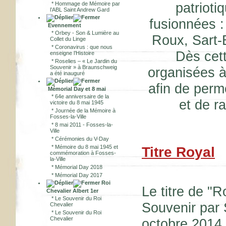
patrioti
*
Hommage de Mémoire par
l’ABL Saint Andrew Gard
fusionnées :
Evennement
*
Orbey - Son & Lumière au
Roux, Sart-E
Collet du Linge
*
Coronavirus : que nous
Dès cet
enseigne l’Histoire
*
Roselies – « Le Jardin du
Souvenir » à Braunschweig
organisées à 
a été inauguré
afin de perm
Mémorial Day et 8 mai
*
64e anniversaire de la
et de r
victoire du 8 mai 1945
*
Journée de la Mémoire à
Fosses-la-Ville
*
8 mai 2011 - Fosses-la-
Ville
*
Cérémonies du V-Day
*
Mémoire du 8 mai 1945 et
Titre Royal
commémoration à Fosses-
la-Ville
*
Mémorial Day 2018
*
Mémorial Day 2017
Roi
Le titre de "
Chevalier Albert 1er
*
Le Souvenir du Roi
Souvenir par 
Chevalier
*
Le Souvenir du Roi
Chevalier
octobre 2014. 