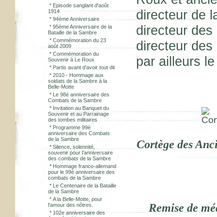
*
Episode sanglant d'août
directeur de 
1914
*
94ème Anniversaire
directeur des
*
95ème Anniversaire de la
Bataille de la Sambre
*
Commémoration du 23
directeur des
août 2009
*
Commémoration du
par ailleurs l
Souvenir à Le Roux
*
Partis avant d'avoir tout dit
*
2010 - Hommage aux
soldats de la Sambre à la
Belle-Motte
*
Le 98è anniversaire des
Combats de la Sambre
*
Invitation au Banquet du
Souvenir et au Parrainage
des tombes militaires
*
Programme 99è
anniversaire des Combats
de la Sambre
Cortège des Anci
*
Silence, solennité,
souvenir pour l'anniversaire
des combats de la Sambre
*
Hommage franco-allemand
pour le 99è anniversaire des
combats de la Sambre
*
Le Centenaire de la Bataille
de la Sambre
*
A la Belle-Motte, pour
Remise de méd
l'amour des nôtres.
*
102e anniversaire des