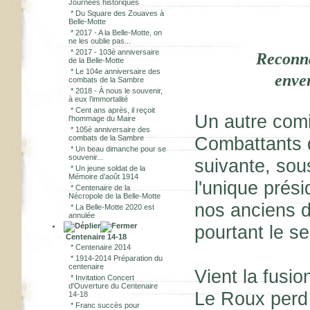
Journées historiques
*
Du Square des Zouaves à
Belle-Motte
*
2017 - A la Belle-Motte, on
ne les oublie pas...
*
2017 - 103è anniversaire
Reconna
de la Belle-Motte
*
Le 104e anniversaire des
enver
combats de la Sambre
*
2018 - À nous le souvenir,
à eux l’immortalité
*
Cent ans après, il reçoit
Un autre comi
l'hommage du Maire
*
105è anniversaire des
Combattants d
combats de la Sambre
*
Un beau dimanche pour se
souvenir...
suivante, sous
*
Un jeune soldat de la
Mémoire d’août 1914
l'unique prés
*
Centenaire de la
Nécropole de la Belle-Motte
nos anciens de
*
La Belle-Motte 2020 est
annulée
pourtant le s
Centenaire 14-18
*
Centenaire 2014
*
1914-2014 Préparation du
centenaire
Vient la fusi
*
Invitation Concert
d'Ouverture du Centenaire
Le Roux perd 
14-18
*
Franc succès pour