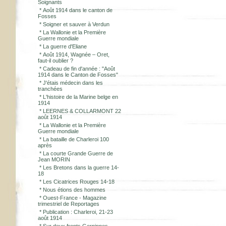
Soignants
*
Août 1914 dans le canton de
Fosses
*
Soigner et sauver à Verdun
*
La Wallonie et la Première
Guerre mondiale
*
La guerre d'Eliane
*
Août 1914, Wagnée – Oret,
faut-il oublier ?
*
Cadeau de fin d'année : "Août
1914 dans le Canton de Fosses"
*
J'étais médecin dans les
tranchées
*
L'histoire de la Marine belge en
1914
*
LEERNES & COLLARMONT 22
août 1914
*
La Wallonie et la Première
Guerre mondiale
*
La bataille de Charleroi 100
après
*
La courte Grande Guerre de
Jean MORIN
*
Les Bretons dans la guerre 14-
18
*
Les Cicatrices Rouges 14-18
*
Nous étions des hommes
*
Ouest-France - Magazine
trimestriel de Reportages
*
Publication : Charleroi, 21-23
août 1914