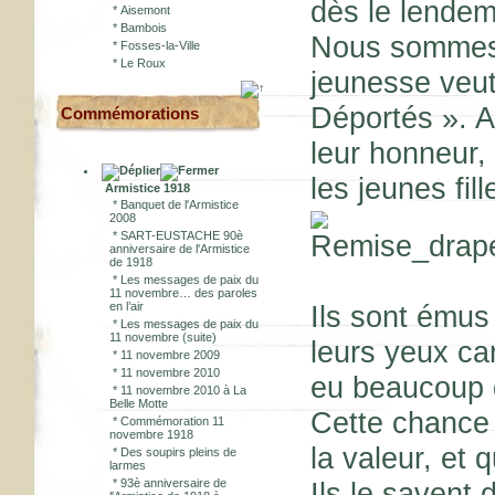
dès le lendem
*
Aisemont
*
Bambois
Nous sommes 
*
Fosses-la-Ville
*
Le Roux
jeunesse veut
Déportés ». A
Commémorations
leur honneur,
les jeunes fil
Armistice 1918
*
Banquet de l'Armistice
2008
*
SART-EUSTACHE 90è
anniversaire de l'Armistice
de 1918
*
Les messages de paix du
11 novembre… des paroles
en l’air
Ils sont émus
*
Les messages de paix du
11 novembre (suite)
leurs yeux car
*
11 novembre 2009
*
11 novembre 2010
eu beaucoup d
*
11 novembre 2010 à La
Belle Motte
Cette chance 
*
Commémoration 11
novembre 1918
la valeur, et q
*
Des soupirs pleins de
larmes
*
93è anniversaire de
Ils le savent 