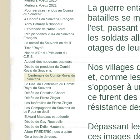
Meilleurs Voeux 2020
La guerre ent
Meilleurs Voeux 2021
Pour services rendus au Comité
du Souvenir
batailles se m
4 Décorés du Souvenir Français
Anny Batardy à l'honneur
l'est, passant
Centenaire de l'Abbé Goret
Récipiendaires 2014 du Souvenir
les soldats al
Français
Le comité du Souvenir en deuil
otages de leu
Titre "Royal"
Noces d'Or du Président du
C.R.S.
Accueil des nouveaux pasteurs
Nos villages 
Décès du président du Comité
Royal du Souvenir.
et, comme les
Centenaire du Comité Royal du
Souvenir.
Le Pins’ du Centenaire du Comité
s'opposer à 
Royal du Souvenir
Décès de Christian Chabot
ce furent des 
Décès de Pierre Ziegler
Les funérailles de Pierre Ziegler
résistance des
Les Compagnons du Souvenir de
Le Roux en deuil
Edward Massaux est décédé
Décès de Guy Rousselle
Dépassant les 
Décès de Didier Hautenne
Albert FREDERIC nous a quitté
ces images de
On a besoin de vous.