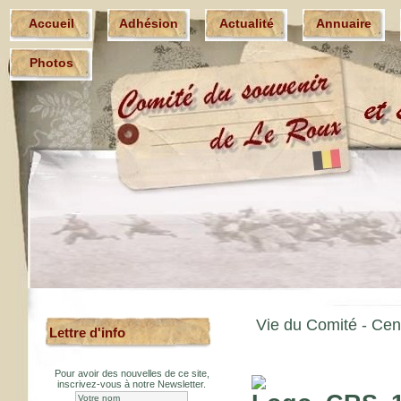
Accueil
Adhésion
Actualité
Annuaire
Photos
Vie du Comité -
Cen
Lettre d'info
Pour avoir des nouvelles de ce site,
inscrivez-vous à notre Newsletter.