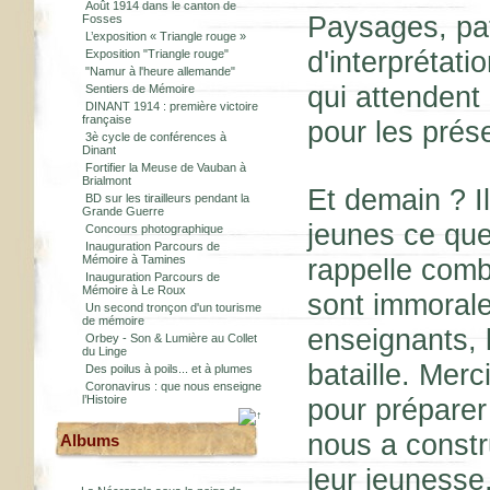
Août 1914 dans le canton de
Paysages, pat
Fosses
L’exposition « Triangle rouge »
d'interprétati
Exposition "Triangle rouge"
"Namur à l'heure allemande"
qui attendent
Sentiers de Mémoire
DINANT 1914 : première victoire
française
pour les prés
3è cycle de conférences à
Dinant
Fortifier la Meuse de Vauban à
Brialmont
Et demain ? I
BD sur les tirailleurs pendant la
Grande Guerre
jeunes ce que
Concours photographique
Inauguration Parcours de
Mémoire à Tamines
rappelle comb
Inauguration Parcours de
Mémoire à Le Roux
sont immorale
Un second tronçon d'un tourisme
de mémoire
enseignants, 
Orbey - Son & Lumière au Collet
du Linge
bataille. Merc
Des poilus à poils... et à plumes
Coronavirus : que nous enseigne
l’Histoire
pour préparer 
nous a constru
Albums
leur jeunesse,