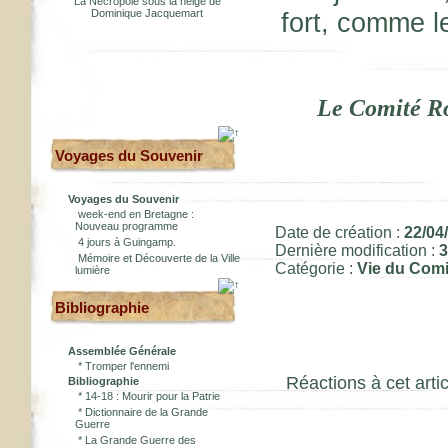
La Nécropole sous la neige de
Dominique Jacquemart
fort, comme le
Le Comité Ro
Voyages du Souvenir
Voyages du Souvenir
week-end en Bretagne :
Nouveau programme
Date de création :
22/04
4 jours à Guingamp.
Dernière modification :
3
Mémoire et Découverte de la Ville
Catégorie :
Vie du Comi
lumière
Bibliographie
Assemblée Générale
*
Tromper l'ennemi
Réactions à cet artic
Bibliographie
*
14-18 : Mourir pour la Patrie
*
Dictionnaire de la Grande
Guerre
*
La Grande Guerre des