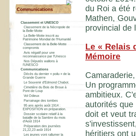
du Roi a été 
Communications
Mathen, Gouve
Classement et UNESCO
provincial de
Classement de la Nécropole de
la Belle-Motte
La Belle-Motte inscrit au
Patrimoine Mondial de l’Humanité
Le « Relais 
Classement de la Belle-Motte
compromis
Avis négatif pour une
Mémoire
reconnaissance par l'Unesco
Nos Députés wallons à
l’UNESCO
Communications
Camaraderie, 
Décès du dernier « poilu » de la
Grande Guerre
Un programme 
Le Souvenir d'Edmond Chabot.
Cimetière du Bois de Broue à
Pont-de-Loup
ambitieux. C'e
Vol Odieux
Parrainage des tombes
autorités que
95 ans après août 1914 :
EXPOSITION en préparation.
doit et veut 
Dossier scolaire relatif à la
bataille de la Sambre du mois
s'investissent
d'Août 1914
Préparation des journées
21,22,23 août 1914
héritiers ont 
Les jeunes vont rallumer la