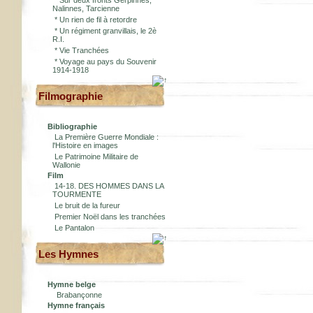
*
Sur deux fronts Gerpinnes,
Nalinnes, Tarcienne
*
Un rien de fil à retordre
*
Un régiment granvillais, le 2è
R.I.
*
Vie Tranchées
*
Voyage au pays du Souvenir
1914-1918
Filmographie
Bibliographie
La Première Guerre Mondiale :
l'Histoire en images
Le Patrimoine Militaire de
Wallonie
Film
14-18. DES HOMMES DANS LA
TOURMENTE
Le bruit de la fureur
Premier Noël dans les tranchées
Le Pantalon
Les Hymnes
Hymne belge
Brabançonne
Hymne français