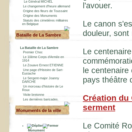
Le Général MICHEL
l'avouer.
Le changement d'heure allemand
Origine des fleurs de Toussaint
Origine des Monuments
Statuts des cimetières militaires
Le canon s'est
en Belgique
douleur, sont 
Bataille de La Sambre
La Bataille de La Sambre
Le centenaire
Premier Choc
Le 10ème Corps d'Armée en
commémoratio
1914
Le Zouave Ernest ETIENNE
le centenaire
Une page d'Histoire de Sart-
Eustache
pays théâtre 
Le Sergent-major Joanny
DARCHE
Un morceau d’histoire de Le
Roux
Visite bretonne
Création du
Les dernières baricades.
serment
Monuments de la ville
Le Comité Roy
Monument