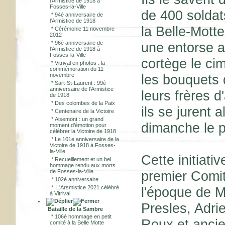
l'Armistice de 1918 à
Fosses-la-Ville
de 400 soldat
*
94è anniversaire de
l'Armistice de 1918
la Belle-Motte
*
Cérémonie 11 novembre
2012
*
96è anniversaire de
une entorse a
l'Armistice de 1918 à
Fosses-la-Ville
cortège le cim
*
Vitrival en photos : la
commémoration du 11
novembre
les bouquets d
*
Sart-St-Laurent : 99è
anniversaire de l'Armistice
leurs frères 
de 1918
*
Des colombes de la Paix
ils se jurent 
*
Centenaire de la Victoire
*
Aisemont : un grand
dimanche le p
moment d’émotion pour
célébrer la Victoire de 1918
*
Le 101e anniversaire de la
Victoire de 1918 à Fosses-
la-Ville
Cette initiati
*
Recueillement et un bel
hommage rendu aux morts
de Fosses-la-Ville.
premier Comit
*
102è anniversaire
*
L'Arsmistice 2021 célébré
l'époque de 
à Vitrival
Presles, Adri
Bataille de la Sambre
*
106è hommage en petit
Roux et anci
comité à la Belle Motte