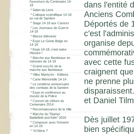
l'ouverture du Centenaire 14-
dans l'entité 
18
*
Salon du Livre
Anciens Comba
*
Colloque scientifique 14-18
en val de Sambre
Déportés de 1
*
Stage 14-18 aux Castors
*
Les Journaux de Guerre
c'est l'admin
14-18
*
Messe télévisée
organise dep
*
Expo Le Génie Belge en
14-18
*
Expo 14-18, c'est notre
commémorative
Histoire !
*
Marche aux flambeaux en
avec cette fu
mémoire de 14-18
*
Grand succès de la
craignent que
marche aux flambeaux
*
Villes Martyres - Editions
ne prenne plus
*
Carte Mémorielle 14-14
*
Le centième anniversaire
des combats de la Sambre
disparaissent
*
Expo et conférence au
musée de la Police
et Daniel Til
*
Concert de clôture du
Centenaire 2014
*
Reconnaissance de la Ville
*
Marche du "Namur
Dès juillet 1
Battlefield and Kids" 2016
*
Composer avec l'ennemi
en 14-18
bien spécifiq
*
"A l'Abris !"