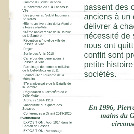
Flamme du Soldat Inconnu
passent des 
11 novembre 2009 à Fosses-la-
Ville
anciens à un 
Des jeunes au Soldat Inconnu à
Bruxelles
délivrer à ch
65ème anniversaire de la Victoire
à Fosses-la-Ville
96ème anniversaire de la Bataille
nécessité de 
de la Sambre
Réception à l’hôtel de ville de
nous ont quit
Fosses-la-Ville
Projets
conflit sont p
Sortie des Amis 2010
Carrefour des générations à
petite histoir
Fosses-la-Ville
Parrainage des tombes militaires
de la Belle-Motte en 2011
sociétés.
Sambreville : Tourisme de la
Mémoire
97è anniversaire de la Bataille de
la Sambre
Dégradation au cimetière de la
Belle-Motte
Archives 1914-1918
Vandalisme au Square des
En 1996, Pierr
Zouaves
Conférences à Dinant 2019-2020
mains du G
Evennement
circons
EXPOSITION : Août 1914 dans le
Canton de Fosses
EXPOSITION : Vernissage