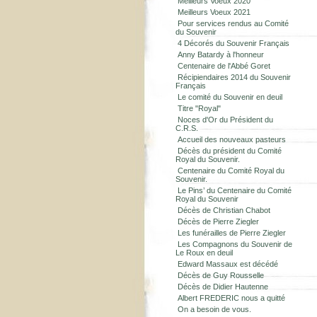
Meilleurs Voeux 2020
Meilleurs Voeux 2021
Pour services rendus au Comité
du Souvenir
4 Décorés du Souvenir Français
Anny Batardy à l'honneur
Centenaire de l'Abbé Goret
Récipiendaires 2014 du Souvenir
Français
Le comité du Souvenir en deuil
Titre "Royal"
Noces d'Or du Président du
C.R.S.
Accueil des nouveaux pasteurs
Décès du président du Comité
Royal du Souvenir.
Centenaire du Comité Royal du
Souvenir.
Le Pins’ du Centenaire du Comité
Royal du Souvenir
Décès de Christian Chabot
Décès de Pierre Ziegler
Les funérailles de Pierre Ziegler
Les Compagnons du Souvenir de
Le Roux en deuil
Edward Massaux est décédé
Décès de Guy Rousselle
Décès de Didier Hautenne
Albert FREDERIC nous a quitté
On a besoin de vous.