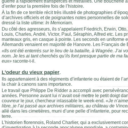
guerre a rapidement transpercés et mitraillés. Une boucherie 
d’enfer pour la première fois de l’histoire.
À la fin de ce terrible récit très illustré de photographies d’é
d’archives officiels et de poignantes notes personnelles de so
dressé la liste ultime:
In Memoriam
.
Du côté des agresseurs, ils s’appelaient Friedrich, Erwin, Otto,
Louis, Charles, André, Victor, Paul, Séraphin, Alfred etc. Les 
manteaux gris, en casque à pointe. Les seconds en uniforme e
Allemands venaient en majorité de Hanovre. Les Français de 
«Ils ont été enterrés sur le lieu de la bataille, à Wagnée. J’ai v
nom. Je les ai tant cherchés qu’ils font presque partie de ma fa
eux»
raconte-t-il.
L’odeur du vieux papier
.
Ils appartenaient à des régiments d’infanterie ou étaient de l’art
la chair à canons sans importance.
Le travail que Phlippe De Ridder a accompli avec persévéran
années. Personne avant lui n’avait osé mettre le petit doigt dan
couvreur le jour, chercheur inlassable le week-end.
«Je n’aime
libre, je l’ai passé aux archives militaires, au château de Vinc
allé dans les cimetières, muni d’une pelle d’infanterie, pour rech
terre.
L’historien florennois, Roland Charlier, qui a exclusivement 
d’investigation à la seconde apocalypse mondiale, a contaminé