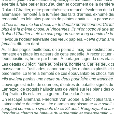
énergie à faire parler jusqu’au dernier document de la dernière
Roland Charlier, entre parenthèses, a retracé l’évolution de la
allemande, remonté à la lumière des faits d’armes, exhumé de
rencontré les lointains parents de pilotes abattus. Il a pansé 
«C’est lui qui m’a fait découvrir le dédale de Vincennes. Ce fut
plus été la même chose. À Vincennes, ils m’ont octroyé une ac
Roland Charlier a été un compagnon sur ce long chemin de l
Il évoque l’odeur enivrante des vieux papiers,
«celle qu’un sm
jamais»
dit-il en riant.
Au fil des pages feuilletées, on a peine à imaginer obstination
remettre en place les acteurs de cette tragédie. À reconstitue
leurs positions, heure par heure. À partager l’agenda des états
Les détails du récit, narré au présent, horrifient. Car les deux
massacrants. Fusillades, canonnades, tirs d’obus explosifs et 
baïonnette. La terre a tremblé de ces épouvantables chocs fratr
«Ils avaient parfois une heure ou deux pour faire une tranchée 
L’ouvrage est riche de courriers, d’ordres de bataille signés
Lanrezac, de croquis hallucinants de vérité sur les plans des 
d’opération Ils éclairent la guerre d’une clarté crue.
Un rescapé allemand, Friedrich Von Sobbe, a décrit plus tard, 
l’atmosphère de cette veillée d’armes angoissante:
«Le soleil 
sanglant comme un symbole de ce 22 août. Rougeoyant et anno
inonder le champ de bataille du lendemain et surlendemain.»