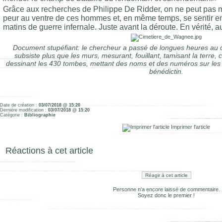
Grâce aux recherches de Philippe De Ridder, on ne peut pas 
peur au ventre de ces hommes et, en même temps, se sentir e
matins de guerre infernale. Juste avant la déroute. En vérité, au
Document stupéfiant: le chercheur a passé de longues heures au c
subsiste plus que les murs, mesurant, fouillant, tamisant la terre, c
dessinant les 430 tombes, mettant des noms et des numéros sur les p
bénédictin.
Date de création :
03/07/2018 @ 15:20
Dernière modification :
03/07/2018 @ 15:20
Catégorie :
Bibliographie
Imprimer l'article
Réactions à cet article
Réagir à cet article
Personne n'a encore laissé de commentaire.
Soyez donc le premier !