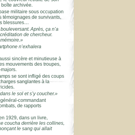
 boîte archivée.
 base militaire sous occupation
s témoignages de survivants,
des blessures…
 bouleversant. Après, ça n’a
créditation de chercheur.
a mémoire.»
artphone n’exhalera
 aussi sincère et minutieuse à
r les mouvements des troupes,
-majors.
 camps se sont infligé des coups
charges sanglantes à la
icides.
dans le sol et s’y coucher.»
 du général-commandant
combats, de rapports
en 1929, dans un livre,
se coucha derrière les collines,
nçant le sang qui allait