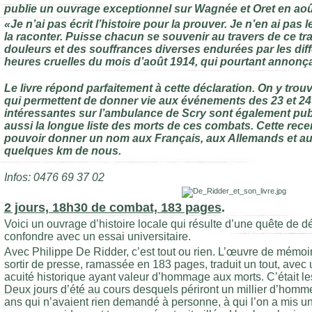
publie un ouvrage exceptionnel sur Wagnée et Oret en aoû
«Je n’ai pas écrit l’histoire pour la prouver. Je n’en ai pa
la raconter. Puisse chacun se souvenir au travers de ce tr
douleurs et des souffrances diverses endurées par les dif
heures cruelles du mois d’août 1914, qui pourtant annonç
Le livre répond parfaitement à cette déclaration. On y tro
qui permettent de donner vie aux événements des 23 et 24
intéressantes sur l’ambulance de Scry sont également publ
aussi la longue liste des morts de ces combats. Cette recen
pouvoir donner un nom aux Français, aux Allemands et au
quelques km de nous.
Infos: 0476 69 37 02
2 jours, 18h30 de combat, 183 pages
.
Voici un ouvrage d’histoire locale qui résulte d’une quête de dét
confondre avec un essai universitaire.
Avec Philippe De Ridder, c’est tout ou rien. L’œuvre de mémoire
sortir de presse, ramassée en 183 pages, traduit un tout, avec
acuité historique ayant valeur d’hommage aux morts. C’était les
Deux jours d’été au cours desquels périront un millier d’hom
ans qui n’avaient rien demandé à personne, à qui l’on a mis un