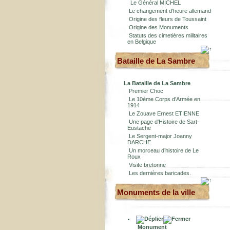
Le Général MICHEL
Le changement d'heure allemand
Origine des fleurs de Toussaint
Origine des Monuments
Statuts des cimetières militaires
en Belgique
Bataille de La Sambre
La Bataille de La Sambre
Premier Choc
Le 10ème Corps d'Armée en
1914
Le Zouave Ernest ETIENNE
Une page d'Histoire de Sart-
Eustache
Le Sergent-major Joanny
DARCHE
Un morceau d’histoire de Le
Roux
Visite bretonne
Les dernières baricades.
Monuments de la ville
Monument