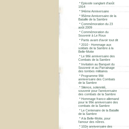
*
Episode sanglant d'août
1914
*
94ème Anniversaire
*
95ème Anniversaire de la
Bataille de la Sambre
*
Commémoration du 23
août 2009
*
Commémoration du
Souvenir à Le Roux
*
Partis avant d'avoir tout dit
*
2010 - Hommage aux
soldats de la Sambre à la
Belle-Motte
*
Le 98è anniversaire des
Combats de la Sambre
*
Invitation au Banquet du
Souvenir et au Parrainage
des tombes militaires
*
Programme 99è
anniversaire des Combats
de la Sambre
*
Silence, solennité,
souvenir pour l'anniversaire
des combats de la Sambre
*
Hommage franco-allemand
pour le 99è anniversaire des
combats de la Sambre
*
Le Centenaire de la Bataille
de la Sambre
*
A la Belle-Motte, pour
l'amour des nôtres.
*
102e anniversaire des