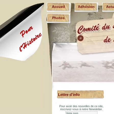
Accueil
Adhésion
Act
Photos
Lettre d'info
Pour avoir des nouvelles de ce site,
inscrivez-vous à notre Newsletter.