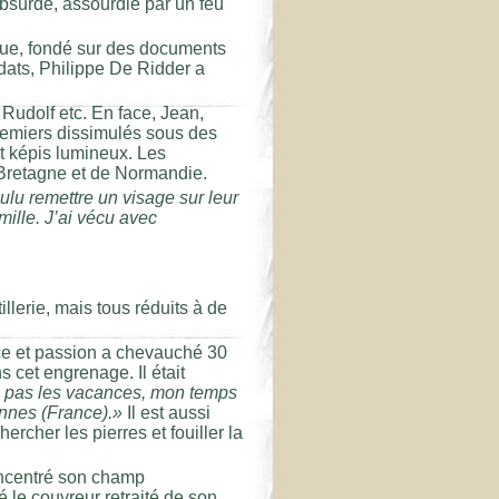
absurde, assourdie par un feu
poque, fondé sur des documents
ldats, Philippe De Ridder a
 Rudolf etc. En face, Jean,
premiers dissimulés sous des
t képis lumineux. Les
Bretagne et de Normandie.
oulu remettre un visage sur leur
mille. J’ai vécu avec
illerie, mais tous réduits à de
ce et passion a chevauché 30
s cet engrenage. Il était
 pas les vacances, mon temps
ennes (France).»
Il est aussi
ercher les pierres et fouiller la
concentré son champ
 le couvreur retraité de son