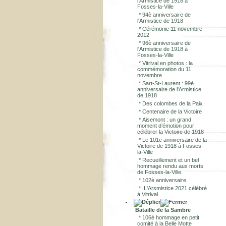
l'Armistice de 1918 à
Fosses-la-Ville
*
94è anniversaire de
l'Armistice de 1918
*
Cérémonie 11 novembre
2012
*
96è anniversaire de
l'Armistice de 1918 à
Fosses-la-Ville
*
Vitrival en photos : la
commémoration du 11
novembre
*
Sart-St-Laurent : 99è
anniversaire de l'Armistice
de 1918
*
Des colombes de la Paix
*
Centenaire de la Victoire
*
Aisemont : un grand
moment d’émotion pour
célébrer la Victoire de 1918
*
Le 101e anniversaire de la
Victoire de 1918 à Fosses-
la-Ville
*
Recueillement et un bel
hommage rendu aux morts
de Fosses-la-Ville.
*
102è anniversaire
*
L'Arsmistice 2021 célébré
à Vitrival
Bataille de la Sambre
*
106è hommage en petit
comité à la Belle Motte