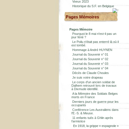
Voeux 2023
Historique du S.F. en Belgique
Pages Mémoires
Pages Mémoire
Pourquoi le 8 mai n'est-il pas un
jour férié ?
Le Poilu n'était pas enterré là où il
est tombé.
Hommage à André HUYNEN
Journal du Souvenir n° 01
Journal du Souvenir n° 02
Journal du Souvenir n° 03
Journal du Souvenir n° 04
Décès de Claude Choules
Je suis votre drapeau
Le corps d'un ancien soldat de
Dalhem retrouvé lors de travaux
à Dixmude identifié.
A la Mémoire des Soldats Belges
morts en France
Derniers jours de guerre pour les
occupants
Conférence Les Australiens dans
l'E.-S. & Meuse.
11 enfants tués à Ghlin après
l'armistice
En 1918, la grippe « espagnole »