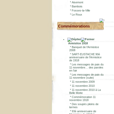
*
Aisemont
*
Bambois
*
Fosses-la-Ville
*
Le Roux
Commémorations
Armistice 1918
*
Banquet de l'Armistice
2008
*
SART-EUSTACHE 90è
anniversaire de l'Armistice
de 1918
*
Les messages de paix du
11 novembre… des paroles
en l’air
*
Les messages de paix du
11 novembre (suite)
*
11 novembre 2009
*
11 novembre 2010
*
11 novembre 2010 à La
Belle Motte
*
Commémoration 11
novembre 1918
*
Des soupirs pleins de
larmes
*
93è anniversaire de