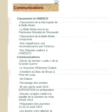
Communications
Classement et UNESCO
Classement de la Nécropole de
la Belle-Motte
La Belle-Motte inscrit au
Patrimoine Mondial de l’Humanité
Classement de la Belle-Motte
compromis
Avis négatif pour une
reconnaissance par l'Unesco
Nos Députés wallons à
l’UNESCO
Communications
Décès du dernier « poilu » de la
Grande Guerre
Le Souvenir d'Edmond Chabot.
Cimetière du Bois de Broue à
Pont-de-Loup
Vol Odieux
Parrainage des tombes
95 ans après août 1914 :
EXPOSITION en préparation.
Dossier scolaire relatif à la
bataille de la Sambre du mois
d'Août 1914
Préparation des journées
21,22,23 août 1914
Les jeunes vont rallumer la