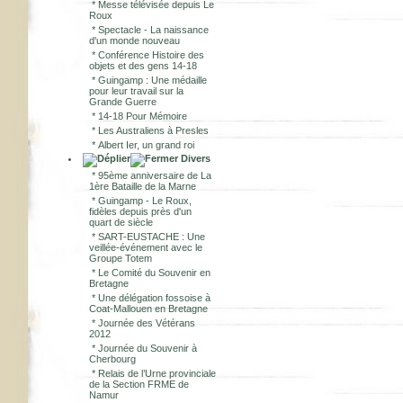
*
Messe télévisée depuis Le
Roux
*
Spectacle - La naissance
d'un monde nouveau
*
Conférence Histoire des
objets et des gens 14-18
*
Guingamp : Une médaille
pour leur travail sur la
Grande Guerre
*
14-18 Pour Mémoire
*
Les Australiens à Presles
*
Albert Ier, un grand roi
Divers
*
95ème anniversaire de La
1ère Bataille de la Marne
*
Guingamp - Le Roux,
fidèles depuis près d'un
quart de siècle
*
SART-EUSTACHE : Une
veillée-événement avec le
Groupe Totem
*
Le Comité du Souvenir en
Bretagne
*
Une délégation fossoise à
Coat-Mallouen en Bretagne
*
Journée des Vétérans
2012
*
Journée du Souvenir à
Cherbourg
*
Relais de l’Urne provinciale
de la Section FRME de
Namur