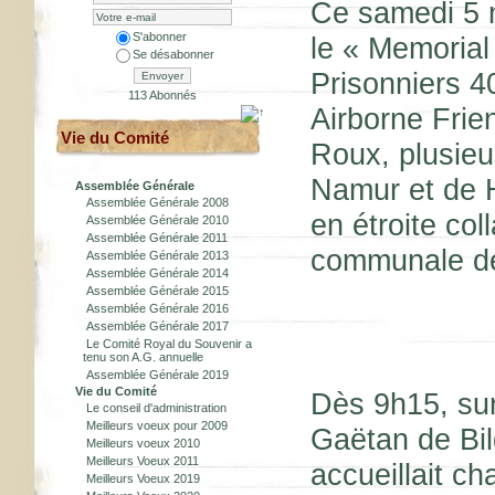
Ce samedi 5 m
S'abonner
le « Memorial
Se désabonner
Prisonniers 4
Envoyer
113 Abonnés
Airborne Frie
Vie du Comité
Roux, plusieu
Namur et de 
Assemblée Générale
Assemblée Générale 2008
en étroite col
Assemblée Générale 2010
Assemblée Générale 2011
communale de 
Assemblée Générale 2013
Assemblée Générale 2014
Assemblée Générale 2015
Assemblée Générale 2016
Assemblée Générale 2017
Le Comité Royal du Souvenir a
tenu son A.G. annuelle
Assemblée Générale 2019
Vie du Comité
Dès 9h15, sur
Le conseil d'administration
Meilleurs voeux pour 2009
Gaëtan de Bild
Meilleurs voeux 2010
Meilleurs Voeux 2011
accueillait c
Meilleurs Voeux 2019