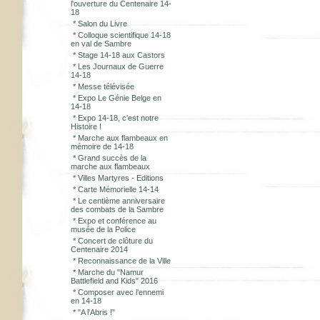
l'ouverture du Centenaire 14-
18
*
Salon du Livre
*
Colloque scientifique 14-18
en val de Sambre
*
Stage 14-18 aux Castors
*
Les Journaux de Guerre
14-18
*
Messe télévisée
*
Expo Le Génie Belge en
14-18
*
Expo 14-18, c'est notre
Histoire !
*
Marche aux flambeaux en
mémoire de 14-18
*
Grand succès de la
marche aux flambeaux
*
Villes Martyres - Editions
*
Carte Mémorielle 14-14
*
Le centième anniversaire
des combats de la Sambre
*
Expo et conférence au
musée de la Police
*
Concert de clôture du
Centenaire 2014
*
Reconnaissance de la Ville
*
Marche du "Namur
Battlefield and Kids" 2016
*
Composer avec l'ennemi
en 14-18
*
"A l'Abris !"