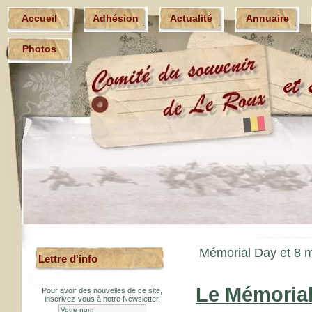
Accueil
Adhésion
Actualité
Annuaire
Photos
Mémorial Day et 8 m
Lettre d'info
Le Mémorial
Pour avoir des nouvelles de ce site,
inscrivez-vous à notre Newsletter.