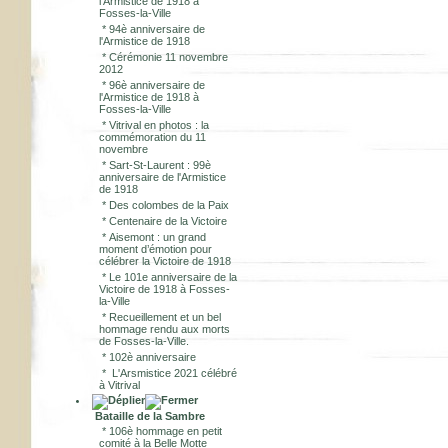
l'Armistice de 1918 à
Fosses-la-Ville
*
94è anniversaire de
l'Armistice de 1918
*
Cérémonie 11 novembre
2012
*
96è anniversaire de
l'Armistice de 1918 à
Fosses-la-Ville
*
Vitrival en photos : la
commémoration du 11
novembre
*
Sart-St-Laurent : 99è
anniversaire de l'Armistice
de 1918
*
Des colombes de la Paix
*
Centenaire de la Victoire
*
Aisemont : un grand
moment d’émotion pour
célébrer la Victoire de 1918
*
Le 101e anniversaire de la
Victoire de 1918 à Fosses-
la-Ville
*
Recueillement et un bel
hommage rendu aux morts
de Fosses-la-Ville.
*
102è anniversaire
*
L'Arsmistice 2021 célébré
à Vitrival
Bataille de la Sambre
*
106è hommage en petit
comité à la Belle Motte