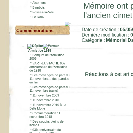
*
Aisemont
Mémoire ont 
*
Bambois
*
Fosses-la-Ville
l’ancien cimet
*
Le Roux
Date de création :
05/05
Commémorations
Dernière modification :
0
Catégorie :
Mémorial Da
Armistice 1918
*
Banquet de l'Armistice
2008
*
SART-EUSTACHE 90è
anniversaire de l'Armistice
de 1918
Réactions à cet artic
*
Les messages de paix du
11 novembre… des paroles
en l’air
*
Les messages de paix du
11 novembre (suite)
*
11 novembre 2009
*
11 novembre 2010
*
11 novembre 2010 à La
Belle Motte
*
Commémoration 11
novembre 1918
*
Des soupirs pleins de
larmes
*
93è anniversaire de