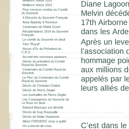
Meilleurs Voeux 2020
Diane Lagoon 
Meilleurs Voeux 2021
Pour services rendus au Comité
Melvin décédé
du Souvenir
4 Décorés du Souvenir Français
17th Airborne
Anny Batardy à l'honneur
Centenaire de l'Abbé Goret
dans les Arde
Récipiendaires 2014 du Souvenir
Français
Après un leve
Le comité du Souvenir en deuil
Titre "Royal"
l’association 
Noces d'Or du Président du
C.R.S.
Accueil des nouveaux pasteurs
hommage poig
Décès du président du Comité
Royal du Souvenir.
aux millions 
Centenaire du Comité Royal du
Souvenir.
appelés par l
Le Pins’ du Centenaire du Comité
Royal du Souvenir
leurs alliés de
Décès de Christian Chabot
Décès de Pierre Ziegler
Les funérailles de Pierre Ziegler
Les Compagnons du Souvenir de
Le Roux en deuil
Edward Massaux est décédé
Décès de Guy Rousselle
Décès de Didier Hautenne
Albert FREDERIC nous a quitté
C’est dans le 
On a besoin de vous.