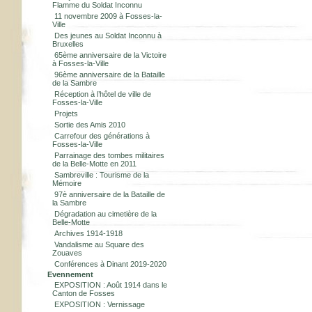
Flamme du Soldat Inconnu
11 novembre 2009 à Fosses-la-
Ville
Des jeunes au Soldat Inconnu à
Bruxelles
65ème anniversaire de la Victoire
à Fosses-la-Ville
96ème anniversaire de la Bataille
de la Sambre
Réception à l’hôtel de ville de
Fosses-la-Ville
Projets
Sortie des Amis 2010
Carrefour des générations à
Fosses-la-Ville
Parrainage des tombes militaires
de la Belle-Motte en 2011
Sambreville : Tourisme de la
Mémoire
97è anniversaire de la Bataille de
la Sambre
Dégradation au cimetière de la
Belle-Motte
Archives 1914-1918
Vandalisme au Square des
Zouaves
Conférences à Dinant 2019-2020
Evennement
EXPOSITION : Août 1914 dans le
Canton de Fosses
EXPOSITION : Vernissage