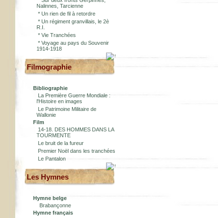
*
Sur deux fronts Gerpinnes,
Nalinnes, Tarcienne
*
Un rien de fil à retordre
*
Un régiment granvillais, le 2è
R.I.
*
Vie Tranchées
*
Voyage au pays du Souvenir
1914-1918
Filmographie
Bibliographie
La Première Guerre Mondiale :
l'Histoire en images
Le Patrimoine Militaire de
Wallonie
Film
14-18. DES HOMMES DANS LA
TOURMENTE
Le bruit de la fureur
Premier Noël dans les tranchées
Le Pantalon
Les Hymnes
Hymne belge
Brabançonne
Hymne français