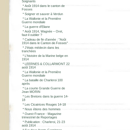
Soignants
*
Août 1914 dans le canton de
Fosses
*
Soigner et sauver à Verdun
*
La Wallonie et la Première
Guerre mondiale
*
La guerre d'Eliane
*
Août 1914, Wagnée – Oret,
faut-il oublier ?
*
Cadeau de fin d'année : "Août
1914 dans le Canton de Fosses"
*
J'étais médecin dans les
tranchées
*
L'histoire de la Marine belge en
1914
*
LEERNES & COLLARMONT 22
août 1914
*
La Wallonie et la Première
Guerre mondiale
*
La bataille de Charleroi 100
après
*
La courte Grande Guerre de
Jean MORIN
*
Les Bretons dans la guerre 14-
18
*
Les Cicatrices Rouges 14-18
*
Nous étions des hommes
*
Ouest-France - Magazine
trimestriel de Reportages
*
Publication : Charleroi, 21-23
août 1914