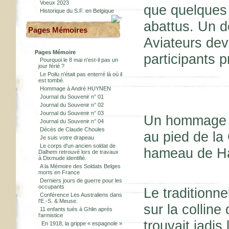
Voeux 2023
que quelques 
Historique du S.F. en Belgique
abattus. Un 
Pages Mémoires
Aviateurs deva
Pages Mémoire
participants p
Pourquoi le 8 mai n'est-il pas un
jour férié ?
Le Poilu n'était pas enterré là où il
est tombé.
Hommage à André HUYNEN
Journal du Souvenir n° 01
Journal du Souvenir n° 02
Journal du Souvenir n° 03
Un hommage fl
Journal du Souvenir n° 04
Décès de Claude Choules
au pied de la
Je suis votre drapeau
Le corps d'un ancien soldat de
hameau de H
Dalhem retrouvé lors de travaux
à Dixmude identifié.
A la Mémoire des Soldats Belges
morts en France
Derniers jours de guerre pour les
occupants
Le traditionn
Conférence Les Australiens dans
l'E.-S. & Meuse.
sur la collin
11 enfants tués à Ghlin après
l'armistice
trouvait jadis
En 1918, la grippe « espagnole »