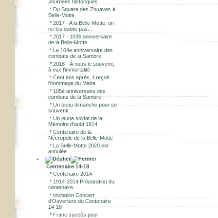
Journées historiques
*
Du Square des Zouaves à
Belle-Motte
*
2017 - A la Belle-Motte, on
ne les oublie pas...
*
2017 - 103è anniversaire
de la Belle-Motte
*
Le 104e anniversaire des
combats de la Sambre
*
2018 - À nous le souvenir,
à eux l’immortalité
*
Cent ans après, il reçoit
l'hommage du Maire
*
105è anniversaire des
combats de la Sambre
*
Un beau dimanche pour se
souvenir...
*
Un jeune soldat de la
Mémoire d’août 1914
*
Centenaire de la
Nécropole de la Belle-Motte
*
La Belle-Motte 2020 est
annulée
Centenaire 14-18
*
Centenaire 2014
*
1914-2014 Préparation du
centenaire
*
Invitation Concert
d'Ouverture du Centenaire
14-18
*
Franc succès pour