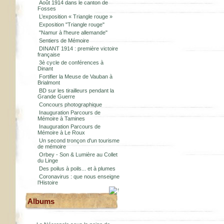
Août 1914 dans le canton de
Fosses
L’exposition « Triangle rouge »
Exposition "Triangle rouge"
"Namur à l'heure allemande"
Sentiers de Mémoire
DINANT 1914 : première victoire
française
3è cycle de conférences à
Dinant
Fortifier la Meuse de Vauban à
Brialmont
BD sur les tirailleurs pendant la
Grande Guerre
Concours photographique
Inauguration Parcours de
Mémoire à Tamines
Inauguration Parcours de
Mémoire à Le Roux
Un second tronçon d'un tourisme
de mémoire
Orbey - Son & Lumière au Collet
du Linge
Des poilus à poils... et à plumes
Coronavirus : que nous enseigne
l’Histoire
Albums