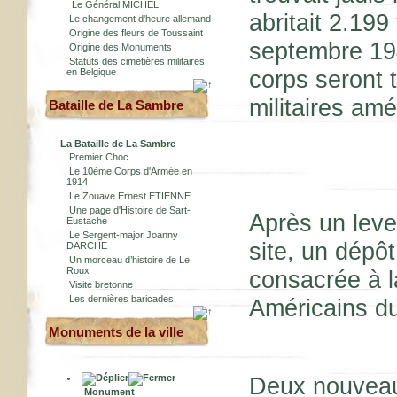
Le Général MICHEL
abritait 2.19
Le changement d'heure allemand
Origine des fleurs de Toussaint
septembre 194
Origine des Monuments
Statuts des cimetières militaires
corps seront 
en Belgique
militaires am
Bataille de La Sambre
La Bataille de La Sambre
Premier Choc
Le 10ème Corps d'Armée en
1914
Le Zouave Ernest ETIENNE
Une page d'Histoire de Sart-
Après un leve
Eustache
Le Sergent-major Joanny
site, un dépôt
DARCHE
Un morceau d’histoire de Le
Roux
consacrée à 
Visite bretonne
Les dernières baricades.
Américains du
Monuments de la ville
Deux nouveau
Monument