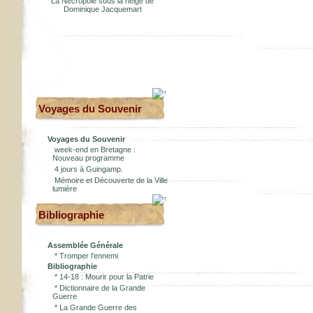
La Nécropole sous la neige de
Dominique Jacquemart
Voyages du Souvenir
Voyages du Souvenir
week-end en Bretagne :
Nouveau programme
4 jours à Guingamp.
Mémoire et Découverte de la Ville
lumière
Bibliographie
Assemblée Générale
*
Tromper l'ennemi
Bibliographie
*
14-18 : Mourir pour la Patrie
*
Dictionnaire de la Grande
Guerre
*
La Grande Guerre des