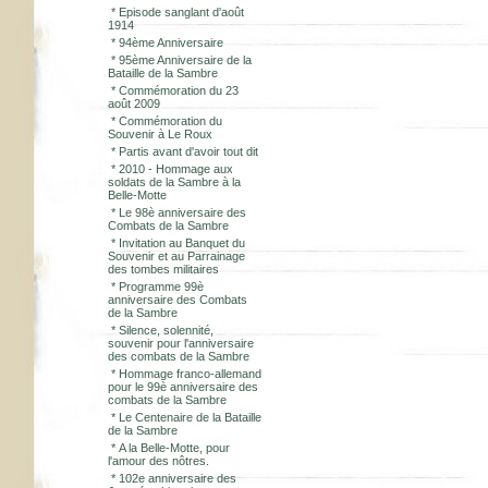
*
Episode sanglant d'août
1914
*
94ème Anniversaire
*
95ème Anniversaire de la
Bataille de la Sambre
*
Commémoration du 23
août 2009
*
Commémoration du
Souvenir à Le Roux
*
Partis avant d'avoir tout dit
*
2010 - Hommage aux
soldats de la Sambre à la
Belle-Motte
*
Le 98è anniversaire des
Combats de la Sambre
*
Invitation au Banquet du
Souvenir et au Parrainage
des tombes militaires
*
Programme 99è
anniversaire des Combats
de la Sambre
*
Silence, solennité,
souvenir pour l'anniversaire
des combats de la Sambre
*
Hommage franco-allemand
pour le 99è anniversaire des
combats de la Sambre
*
Le Centenaire de la Bataille
de la Sambre
*
A la Belle-Motte, pour
l'amour des nôtres.
*
102e anniversaire des