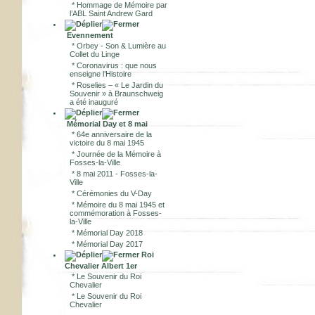
*
Hommage de Mémoire par
l’ABL Saint Andrew Gard
Evennement
*
Orbey - Son & Lumière au
Collet du Linge
*
Coronavirus : que nous
enseigne l’Histoire
*
Roselies – « Le Jardin du
Souvenir » à Braunschweig
a été inauguré
Mémorial Day et 8 mai
*
64e anniversaire de la
victoire du 8 mai 1945
*
Journée de la Mémoire à
Fosses-la-Ville
*
8 mai 2011 - Fosses-la-
Ville
*
Cérémonies du V-Day
*
Mémoire du 8 mai 1945 et
commémoration à Fosses-
la-Ville
*
Mémorial Day 2018
*
Mémorial Day 2017
Roi
Chevalier Albert 1er
*
Le Souvenir du Roi
Chevalier
*
Le Souvenir du Roi
Chevalier