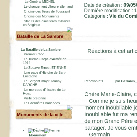
Le Général MICHEL
Date de création :
09/05
Le changement d'heure allemand
Dernière modification :
1
Origine des fleurs de Toussaint
Catégorie :
Vie du Comi
Origine des Monuments
Statuts des cimetières militaires
en Belgique
Bataille de La Sambre
La Bataille de La Sambre
Réactions à cet artic
Premier Choc
Le 10ème Corps d'Armée en
1914
Le Zouave Ernest ETIENNE
Une page d'Histoire de Sart-
Eustache
Le Sergent-major Joanny
Réaction n°1
par
Germain_
DARCHE
Un morceau d’histoire de Le
Chère Marie-Claire, c
Roux
Visite bretonne
Comme je suis heure
Les dernières baricades.
moment inoubliable je
Inoubliable fut ma re
Monuments de la ville
de mon Grand Père en 
partager. Je vous em
Germain
Monument