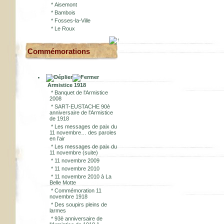
*
Aisemont
*
Bambois
*
Fosses-la-Ville
*
Le Roux
Commémorations
Armistice 1918
*
Banquet de l'Armistice
2008
*
SART-EUSTACHE 90è
anniversaire de l'Armistice
de 1918
*
Les messages de paix du
11 novembre… des paroles
en l’air
*
Les messages de paix du
11 novembre (suite)
*
11 novembre 2009
*
11 novembre 2010
*
11 novembre 2010 à La
Belle Motte
*
Commémoration 11
novembre 1918
*
Des soupirs pleins de
larmes
*
93è anniversaire de