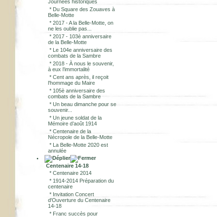
Journées historiques
*
Du Square des Zouaves à
Belle-Motte
*
2017 - A la Belle-Motte, on
ne les oublie pas...
*
2017 - 103è anniversaire
de la Belle-Motte
*
Le 104e anniversaire des
combats de la Sambre
*
2018 - À nous le souvenir,
à eux l’immortalité
*
Cent ans après, il reçoit
l'hommage du Maire
*
105è anniversaire des
combats de la Sambre
*
Un beau dimanche pour se
souvenir...
*
Un jeune soldat de la
Mémoire d’août 1914
*
Centenaire de la
Nécropole de la Belle-Motte
*
La Belle-Motte 2020 est
annulée
Centenaire 14-18
*
Centenaire 2014
*
1914-2014 Préparation du
centenaire
*
Invitation Concert
d'Ouverture du Centenaire
14-18
*
Franc succès pour