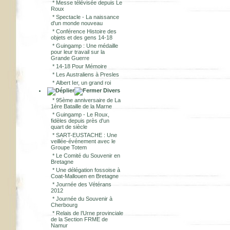
*
Messe télévisée depuis Le
Roux
*
Spectacle - La naissance
d'un monde nouveau
*
Conférence Histoire des
objets et des gens 14-18
*
Guingamp : Une médaille
pour leur travail sur la
Grande Guerre
*
14-18 Pour Mémoire
*
Les Australiens à Presles
*
Albert Ier, un grand roi
Divers
*
95ème anniversaire de La
1ère Bataille de la Marne
*
Guingamp - Le Roux,
fidèles depuis près d'un
quart de siècle
*
SART-EUSTACHE : Une
veillée-événement avec le
Groupe Totem
*
Le Comité du Souvenir en
Bretagne
*
Une délégation fossoise à
Coat-Mallouen en Bretagne
*
Journée des Vétérans
2012
*
Journée du Souvenir à
Cherbourg
*
Relais de l’Urne provinciale
de la Section FRME de
Namur