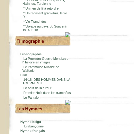
*
Sur deux fronts Gerpinnes,
Nalinnes, Tarcienne
*
Un rien de fil à retordre
*
Un régiment granvillais, le 2è
R.I.
*
Vie Tranchées
*
Voyage au pays du Souvenir
1914-1918
Filmographie
Bibliographie
La Première Guerre Mondiale :
l'Histoire en images
Le Patrimoine Militaire de
Wallonie
Film
14-18. DES HOMMES DANS LA
TOURMENTE
Le bruit de la fureur
Premier Noël dans les tranchées
Le Pantalon
Les Hymnes
Hymne belge
Brabançonne
Hymne français