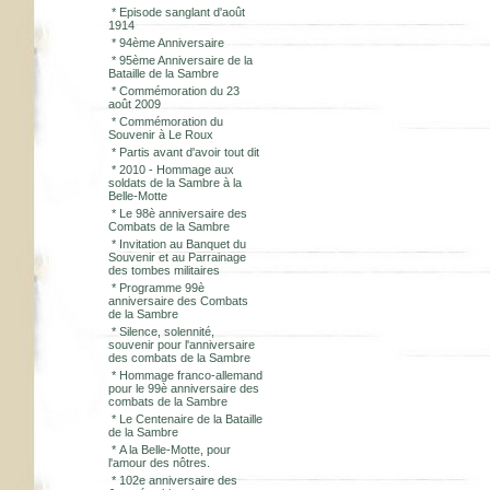
*
Episode sanglant d'août
1914
*
94ème Anniversaire
*
95ème Anniversaire de la
Bataille de la Sambre
*
Commémoration du 23
août 2009
*
Commémoration du
Souvenir à Le Roux
*
Partis avant d'avoir tout dit
*
2010 - Hommage aux
soldats de la Sambre à la
Belle-Motte
*
Le 98è anniversaire des
Combats de la Sambre
*
Invitation au Banquet du
Souvenir et au Parrainage
des tombes militaires
*
Programme 99è
anniversaire des Combats
de la Sambre
*
Silence, solennité,
souvenir pour l'anniversaire
des combats de la Sambre
*
Hommage franco-allemand
pour le 99è anniversaire des
combats de la Sambre
*
Le Centenaire de la Bataille
de la Sambre
*
A la Belle-Motte, pour
l'amour des nôtres.
*
102e anniversaire des