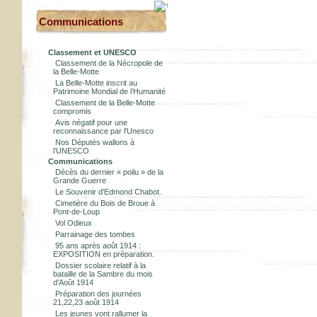
Communications
Classement et UNESCO
Classement de la Nécropole de
la Belle-Motte
La Belle-Motte inscrit au
Patrimoine Mondial de l’Humanité
Classement de la Belle-Motte
compromis
Avis négatif pour une
reconnaissance par l'Unesco
Nos Députés wallons à
l’UNESCO
Communications
Décès du dernier « poilu » de la
Grande Guerre
Le Souvenir d'Edmond Chabot.
Cimetière du Bois de Broue à
Pont-de-Loup
Vol Odieux
Parrainage des tombes
95 ans après août 1914 :
EXPOSITION en préparation.
Dossier scolaire relatif à la
bataille de la Sambre du mois
d'Août 1914
Préparation des journées
21,22,23 août 1914
Les jeunes vont rallumer la