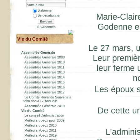
S'abonner
Marie-Clair
Se désabonner
Envoyer
Godenne es
113 Abonnés
Vie du Comité
Le 27 mars, u
Assemblée Générale
Leur premièr
Assemblée Générale 2008
Assemblée Générale 2010
leur ferme 
Assemblée Générale 2011
Assemblée Générale 2013
n
Assemblée Générale 2014
Assemblée Générale 2015
Les époux s
Assemblée Générale 2016
Assemblée Générale 2017
Le Comité Royal du Souvenir a
tenu son A.G. annuelle
Assemblée Générale 2019
De cette un
Vie du Comité
Le conseil d'administration
Meilleurs voeux pour 2009
Meilleurs voeux 2010
L’admini
Meilleurs Voeux 2011
Meilleurs Voeux 2019