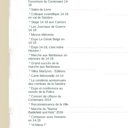
l'ouverture du Centenaire 14-
18
*
Salon du Livre
*
Colloque scientifique 14-18
en val de Sambre
*
Stage 14-18 aux Castors
*
Les Journaux de Guerre
14-18
*
Messe télévisée
*
Expo Le Génie Belge en
14-18
*
Expo 14-18, c'est notre
Histoire !
*
Marche aux flambeaux en
mémoire de 14-18
*
Grand succès de la
marche aux flambeaux
*
Villes Martyres - Editions
*
Carte Mémorielle 14-14
*
Le centième anniversaire
des combats de la Sambre
*
Expo et conférence au
musée de la Police
*
Concert de clôture du
Centenaire 2014
*
Reconnaissance de la Ville
*
Marche du "Namur
Battlefield and Kids" 2016
*
Composer avec l'ennemi
en 14-18
*
"A l'Abris !"