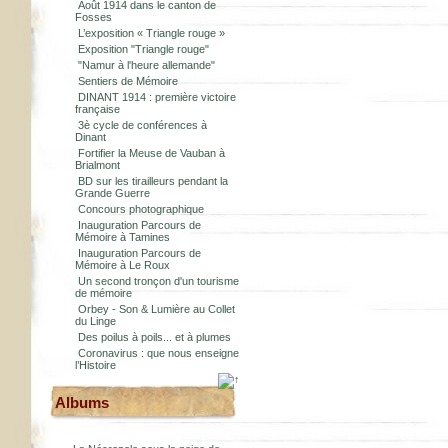
Août 1914 dans le canton de
Fosses
L’exposition « Triangle rouge »
Exposition "Triangle rouge"
"Namur à l'heure allemande"
Sentiers de Mémoire
DINANT 1914 : première victoire
française
3è cycle de conférences à
Dinant
Fortifier la Meuse de Vauban à
Brialmont
BD sur les tirailleurs pendant la
Grande Guerre
Concours photographique
Inauguration Parcours de
Mémoire à Tamines
Inauguration Parcours de
Mémoire à Le Roux
Un second tronçon d'un tourisme
de mémoire
Orbey - Son & Lumière au Collet
du Linge
Des poilus à poils... et à plumes
Coronavirus : que nous enseigne
l’Histoire
Albums