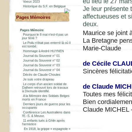
eu lieu le 27 mars
Voeux 2023
Historique du S.F. en Belgique
Je leur présente 
affectueuses et s
Pages Mémoires
deux.
Pages Mémoire
Maurice se joint
Pourquoi le 8 mai n'est-il pas un
jour férié ?
La Bretagne pens
Le Poilu n'était pas enterré là où il
est tombé.
Marie-Claude
Hommage à André HUYNEN
Journal du Souvenir n° 01
Journal du Souvenir n° 02
de Cécile CLAU
Journal du Souvenir n° 03
Sincères félicitat
Journal du Souvenir n° 04
Décès de Claude Choules
Je suis votre drapeau
Le corps d'un ancien soldat de
de Claude MICH
Dalhem retrouvé lors de travaux
à Dixmude identifié.
Toutes mes félici
A la Mémoire des Soldats Belges
morts en France
Bien cordialemen
Derniers jours de guerre pour les
occupants
Claude MICHEL -
Conférence Les Australiens dans
l'E.-S. & Meuse.
11 enfants tués à Ghlin après
l'armistice
En 1918, la grippe « espagnole »