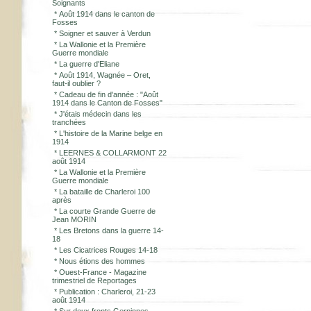
Soignants
*
Août 1914 dans le canton de
Fosses
*
Soigner et sauver à Verdun
*
La Wallonie et la Première
Guerre mondiale
*
La guerre d'Eliane
*
Août 1914, Wagnée – Oret,
faut-il oublier ?
*
Cadeau de fin d'année : "Août
1914 dans le Canton de Fosses"
*
J'étais médecin dans les
tranchées
*
L'histoire de la Marine belge en
1914
*
LEERNES & COLLARMONT 22
août 1914
*
La Wallonie et la Première
Guerre mondiale
*
La bataille de Charleroi 100
après
*
La courte Grande Guerre de
Jean MORIN
*
Les Bretons dans la guerre 14-
18
*
Les Cicatrices Rouges 14-18
*
Nous étions des hommes
*
Ouest-France - Magazine
trimestriel de Reportages
*
Publication : Charleroi, 21-23
août 1914