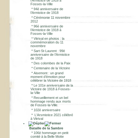
l'Armistice de 1918 à
Fosses-la-Ville
*
94è anniversaire de
l'Armistice de 1918
*
Cérémonie 11 novembre
2012
*
96è anniversaire de
l'Armistice de 1918 à
Fosses-la-Ville
*
Vitrival en photos : la
commémoration du 11
novembre
*
Sart-St-Laurent : 99è
anniversaire de l'Armistice
de 1918
*
Des colombes de la Paix
*
Centenaire de la Victoire
*
Aisemont : un grand
moment d’émotion pour
célébrer la Victoire de 1918
*
Le 101e anniversaire de la
Victoire de 1918 à Fosses-
la-Ville
*
Recueillement et un bel
hommage rendu aux morts
de Fosses-la-Ville.
*
102è anniversaire
*
L'Arsmistice 2021 célébré
à Vitrival
Bataille de la Sambre
*
106è hommage en petit
comité à la Belle Motte