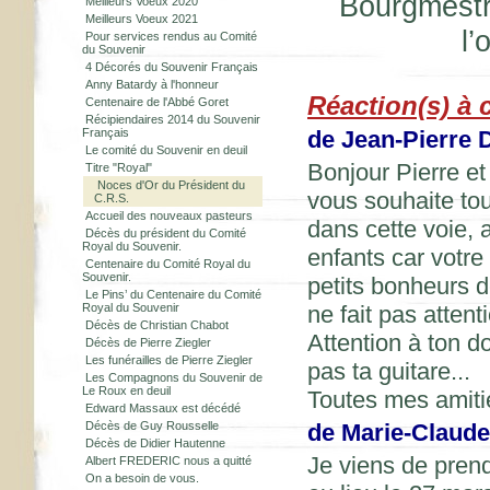
Bourgmestre
Meilleurs Voeux 2020
Meilleurs Voeux 2021
l’
Pour services rendus au Comité
du Souvenir
4 Décorés du Souvenir Français
Anny Batardy à l'honneur
Réaction(s) à c
Centenaire de l'Abbé Goret
Récipiendaires 2014 du Souvenir
Français
de Jean-Pierre
Le comité du Souvenir en deuil
Bonjour Pierre et
Titre "Royal"
Noces d'Or du Président du
vous souhaite to
C.R.S.
Accueil des nouveaux pasteurs
dans cette voie, 
Décès du président du Comité
Royal du Souvenir.
enfants car votre
Centenaire du Comité Royal du
Souvenir.
petits bonheurs d
Le Pins’ du Centenaire du Comité
Royal du Souvenir
ne fait pas attenti
Décès de Christian Chabot
Attention à ton do
Décès de Pierre Ziegler
Les funérailles de Pierre Ziegler
pas ta guitare...
Les Compagnons du Souvenir de
Le Roux en deuil
Toutes mes amiti
Edward Massaux est décédé
Décès de Guy Rousselle
de Marie-Claude
Décès de Didier Hautenne
Je viens de pren
Albert FREDERIC nous a quitté
On a besoin de vous.