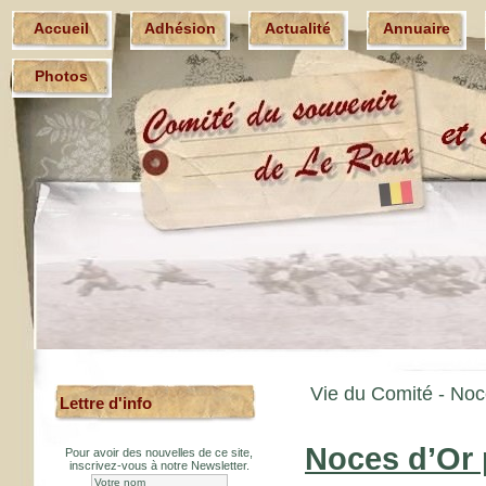
Accueil
Adhésion
Actualité
Annuaire
Photos
Vie du Comité -
Noc
Lettre d'info
Noces d’Or 
Pour avoir des nouvelles de ce site,
inscrivez-vous à notre Newsletter.