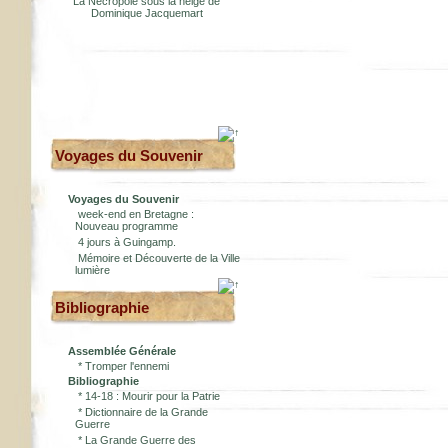
La Nécropole sous la neige de
Dominique Jacquemart
Voyages du Souvenir
Voyages du Souvenir
week-end en Bretagne :
Nouveau programme
4 jours à Guingamp.
Mémoire et Découverte de la Ville
lumière
Bibliographie
Assemblée Générale
*
Tromper l'ennemi
Bibliographie
*
14-18 : Mourir pour la Patrie
*
Dictionnaire de la Grande
Guerre
*
La Grande Guerre des